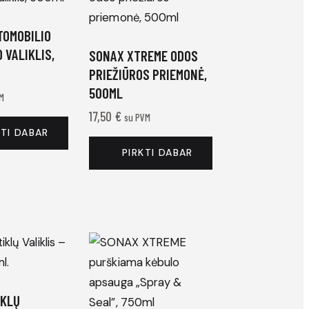
TOMOBILIO
 VALIKLIS,
SONAX XTREME ODOS
PRIEŽIŪROS PRIEMONĖ,
500ML
M
17,50
€
su PVM
KTI DABAR
PIRKTI DABAR
IKLŲ