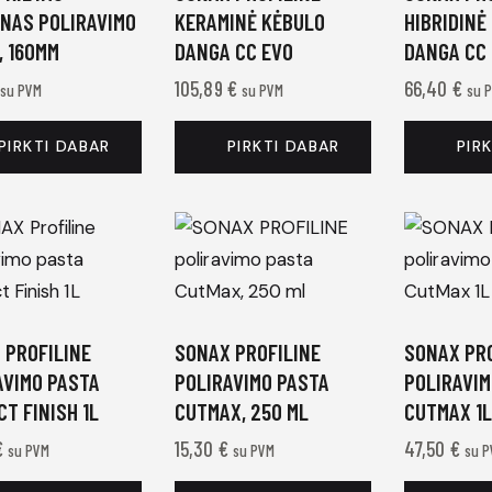
NAS POLIRAVIMO
KERAMINĖ KĖBULO
HIBRIDINĖ
, 160MM
DANGA CC EVO
DANGA CC
105,89
€
66,40
€
su PVM
su PVM
su 
PIRKTI DABAR
PIRKTI DABAR
PIR
 PROFILINE
SONAX PROFILINE
SONAX PRO
AVIMO PASTA
POLIRAVIMO PASTA
POLIRAVIM
T FINISH 1L
CUTMAX, 250 ML
CUTMAX 1L
€
15,30
€
47,50
€
su PVM
su PVM
su 