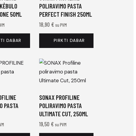
 KĖBULO
POLIRAVIMO PASTA
 ONE 50ML
PERFECT FINISH 250ML
18,90
€
PVM
su PVM
KTI DABAR
PIRKTI DABAR
FILINE
SONAX PROFILINE
O PASTA
POLIRAVIMO PASTA
ULTIMATE CUT, 250ML
19,50
€
PVM
su PVM