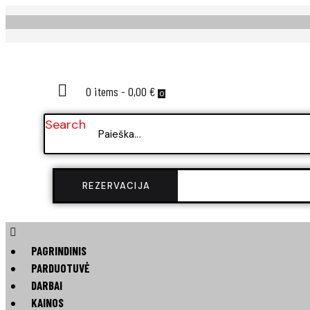
0 items
-
0,00 €
0
Search
REZERVACIJA
PAGRINDINIS
PARDUOTUVĖ
DARBAI
KAINOS