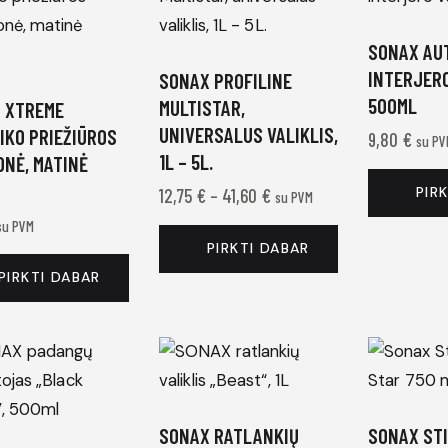
SONAX AU
INTERJERO
SONAX PROFILINE
500ML
MULTISTAR,
 XTREME
UNIVERSALUS VALIKLIS,
IKO PRIEŽIŪROS
9,80
€
su PV
1L – 5L.
ONĖ, MATINĖ
PIR
12,75
€
–
41,60
€
Price
su PVM
range:
su PVM
12,75 €
PIRKTI DABAR
through
41,60 €
PIRKTI DABAR
This
product
has
multiple
variants.
The
SONAX RATLANKIŲ
SONAX ST