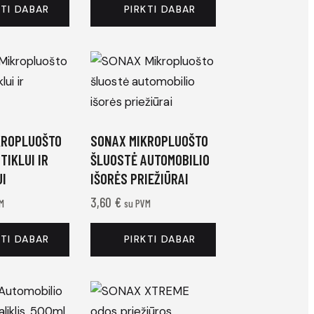
KTI DABAR
PIRKTI DABAR
KROPLUOŠTO
SONAX MIKROPLUOŠTO
TIKLUI IR
ŠLUOSTĖ AUTOMOBILIO
UI
IŠORĖS PRIEŽIŪRAI
3,60
€
M
su PVM
KTI DABAR
PIRKTI DABAR