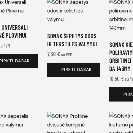
 UNIVERSALI
NĖ PLOVIMUI
SONAX ŠEPETYS ODOS
IR TEKSTILĖS VALYMUI
SONAX KI
su PVM
POLIRAVIM
7,30
€
su PVM
ORBITINEI
PIRKTI DABAR
DA 143MM
PIRKTI DABAR
10,50
€
su P
PIR