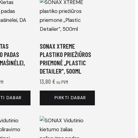
ETAS
SONAX XTREME
O PADAS
PLASTIKO PRIEŽIŪROS
 MAŠINĖLEI,
PRIEMONĖ „PLASTIC
DETAILER”, 500ML
13,80
€
VM
su PVM
KTI DABAR
PIRKTI DABAR