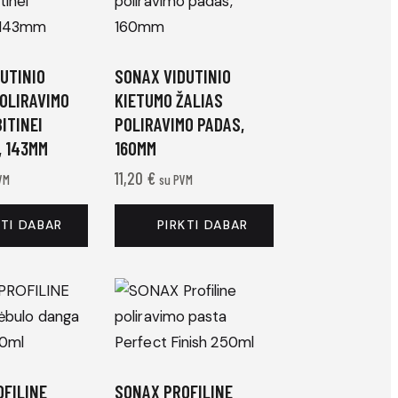
UTINIO
SONAX VIDUTINIO
OLIRAVIMO
KIETUMO ŽALIAS
ITINEI
POLIRAVIMO PADAS,
, 143MM
160MM
11,20
€
VM
su PVM
KTI DABAR
PIRKTI DABAR
FILINE
SONAX PROFILINE