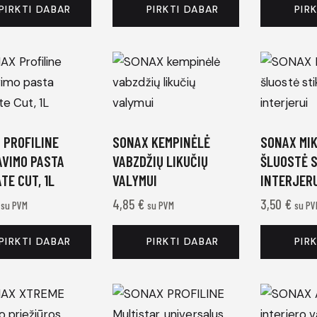
PIRKTI DABAR
PIRKTI DABAR
PIR
 PROFILINE
SONAX KEMPINĖLĖ
SONAX MI
AVIMO PASTA
VABZDŽIŲ LIKUČIŲ
ŠLUOSTĖ S
TE CUT, 1L
VALYMUI
INTERJER
4,85
€
3,50
€
su PVM
su PVM
su PV
PIRKTI DABAR
PIRKTI DABAR
PIR