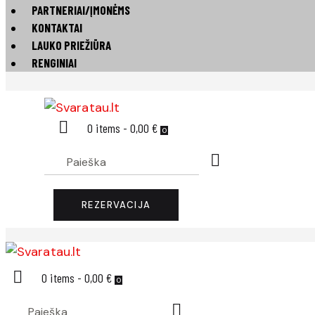
PARTNERIAI/ĮMONĖMS
KONTAKTAI
LAUKO PRIEŽIŪRA
RENGINIAI
0 items
-
0,00 €
0
REZERVACIJA
0 items
-
0,00 €
0