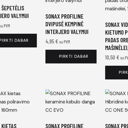
 ŠEPETĖLIS
JERO VALYMUI
SONAX PROFILINE
DVIPUSĖ KEMPINĖ
SONAX VID
su PVM
INTERJERO VALYMUI
KIETUMO P
PADAS ORB
PIRKTI DABAR
4,95
€
su PVM
MAŠINĖLEI
PIRKTI DABAR
10,50
€
su P
PIR
 KIETAS
SONAX PROFILINE
SONAX PRO