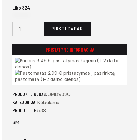
Liko 324
produkto
PIRKTI DABAR
kiekis:
9320+
respiratorius
PRISTATYMO INFORMACIJA
be
3,49 € pristatymas kurjeriu (1-2 darbo
vožtuvo
dienos)
2,99 € pristatymas į pasirinktą
paštomatą (1-2 darbo dienos)
PRODUKTO KODAS:
3MD9320
KATEGORIJA:
Kėbulams
PRODUCT ID:
5381
3M