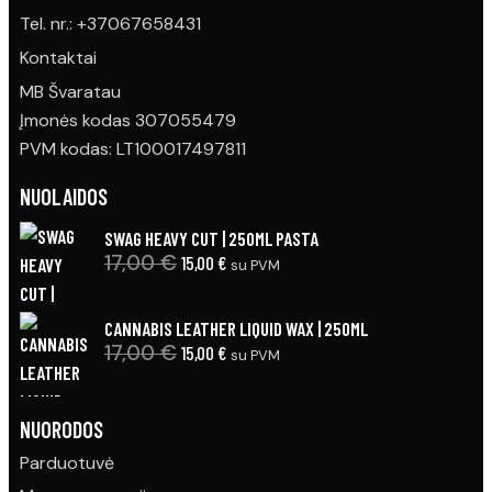
Tel. nr.: +37067658431
Kontaktai
MB Švaratau
Įmonės kodas 307055479
PVM kodas: LT100017497811
NUOLAIDOS
SWAG HEAVY CUT | 250ML PASTA
17,00
€
Original
15,00
€
Current
su PVM
price
price
was:
is:
CANNABIS LEATHER LIQUID WAX | 250ML
17,00 €.
15,00 €.
17,00
€
Original
15,00
€
Current
su PVM
price
price
was:
is:
NUORODOS
17,00 €.
15,00 €.
Parduotuvė