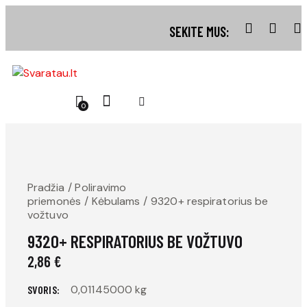
SEKITE MUS:
0
Pradžia
Poliravimo
priemonės
Kėbulams
9320+ respiratorius be
vožtuvo
9320+ RESPIRATORIUS BE VOŽTUVO
2,86
€
0,01145000 kg
SVORIS