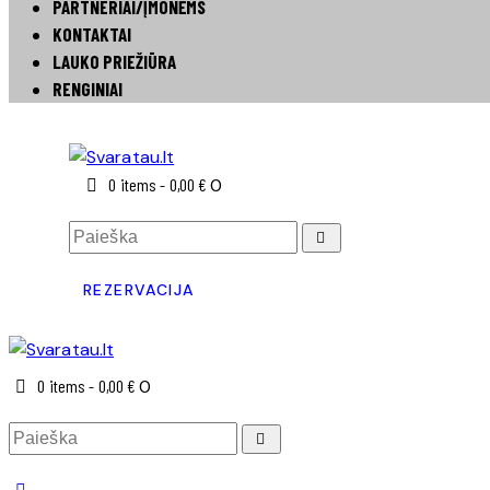
PARTNERIAI/ĮMONĖMS
KONTAKTAI
LAUKO PRIEŽIŪRA
RENGINIAI
0 items
-
0,00 €
0
REZERVACIJA
0 items
-
0,00 €
0