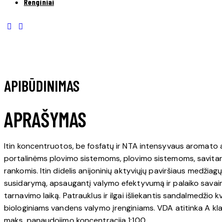
Renginiai
APIBŪDINIMAS
APRAŠYMAS
Itin koncentruotos, be fosfatų ir NTA intensyvaus aromato 
portalinėms plovimo sistemoms, plovimo sistemoms, savitar
rankomis. Itin didelis anijoninių aktyviųjų paviršiaus medžiag
susidarymą, apsaugantį valymo efektyvumą ir palaiko savaimin
tarnavimo laiką. Patrauklus ir ilgai išliekantis sandalmedžio k
biologiniams vandens valymo įrenginiams. VDA atitinka A klas
maks. panaudojimo koncentracija 1:100