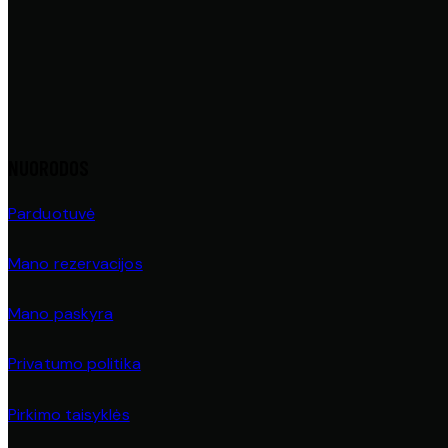
price
price
was:
is:
17,00 €.
15,00 €.
NUORODOS
Parduotuvė
Mano rezervacijos
Mano paskyra
Privatumo politika
Pirkimo taisyklės