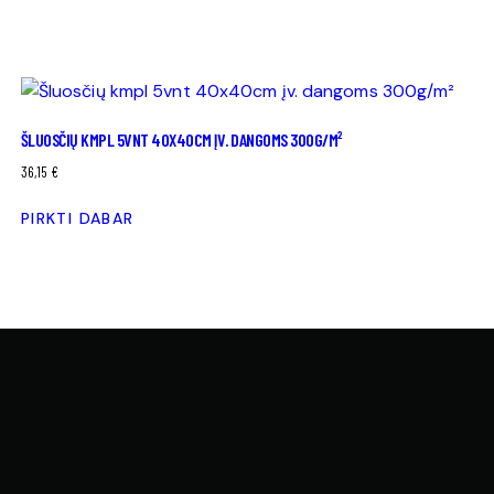
ŠLUOSČIŲ KMPL 5VNT 40X40CM ĮV. DANGOMS 300G/M²
36,15
€
PIRKTI DABAR