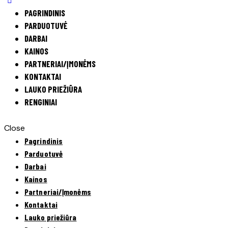
PAGRINDINIS
PARDUOTUVĖ
DARBAI
KAINOS
PARTNERIAI/ĮMONĖMS
KONTAKTAI
LAUKO PRIEŽIŪRA
RENGINIAI
Close
Pagrindinis
Parduotuvė
Darbai
Kainos
Partneriai/Įmonėms
Kontaktai
Lauko priežiūra