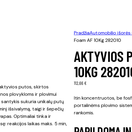
Pradžia
Automobilio išorės
Foam AF 10Kg 282010
AKTYVIOS 
10KG 28201
112,66
€
aktyvios putos, skirtos
nos plovykloms ir plovimui
Itin koncentruotos, be fos
ų santykis sukuria unikalų putų
portalinėms plovimo siste
į išsivalymą, taigi ir šepečių
rankomis.
vapas. Optimaliai tinka ir
ę: reakcijos laikas maks. 5 min,
PAPILDOMA I