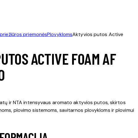
 priežiūros priemonės
Plovykloms
Aktyvios putos Active
PUTOS ACTIVE FOAM AF
0
fatų ir NTA intensyvaus aromato aktyvios putos, skirtos
moms, plovimo sistemoms, savitarnos plovykloms ir plovimui
NFORMACIJA