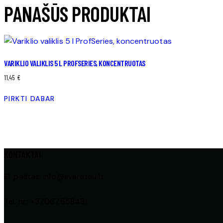
PANAŠŪS PRODUKTAI
VARIKLIO VALIKLIS 5 L PROFSERIES, KONCENTRUOTAS
11,45
€
PIRKTI DABAR
KONTAKTAI
El. paštas: info@svaratau.lt
Tel. nr.: +37067658431