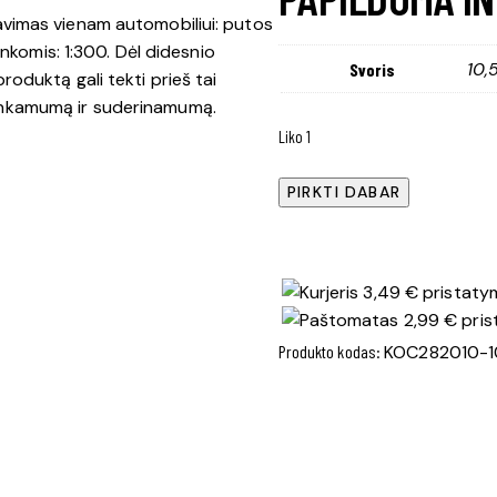
vimas vienam automobiliui: putos
nkomis: 1:300. Dėl didesnio
10
Svoris
oduktą gali tekti prieš tai
e tinkamumą ir suderinamumą.
Liko 1
produkto
PIRKTI DABAR
kiekis:
Aktyvios
putos
3,49 € pristatym
Active
2,99 € pris
Foam
Produkto kodas:
KOC282010-1
AF
10Kg
282010