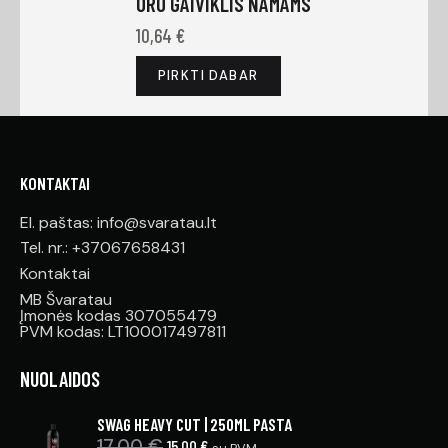
ORO GAIVIKLIS NAMAMS
10,64
€
PIRKTI DABAR
KONTAKTAI
El. paštas: info@svaratau.lt
Tel. nr.: +37067658431
Kontaktai
MB Švaratau
Įmonės kodas 307055479
PVM kodas: LT100017497811
NUOLAIDOS
SWAG HEAVY CUT | 250ML PASTA
17,00
€
15,00
€