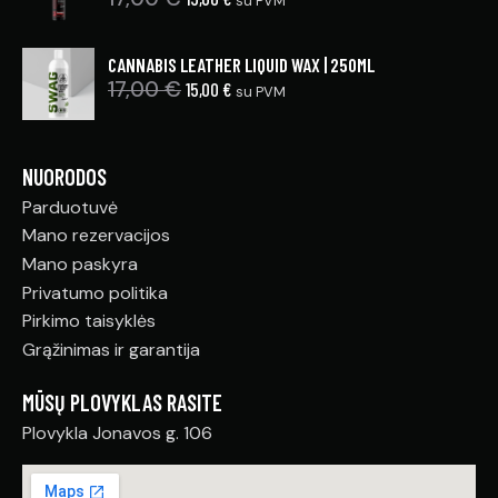
su PVM
CANNABIS LEATHER LIQUID WAX | 250ML
17,00
€
15,00
€
su PVM
NUORODOS
Parduotuvė
Mano rezervacijos
Mano paskyra
Privatumo politika
Pirkimo taisyklės
Grąžinimas ir garantija
MŪSŲ PLOVYKLAS RASITE
Plovykla Jonavos g. 106