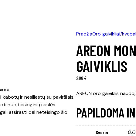
Pradžia
Oro gaivikliai/kvepal
AREON MON
GAIVIKLIS
2,08
€
iure.
AREON oro gaiviklis naudo
 kabotų ir nesiliestų su paviršiais.
oti nuo tiesioginių saulės
PAPILDOMA I
ali atsirasti dėl neteisingo šio
0,0
Svoris