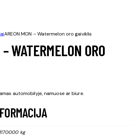
ai
AREON MON – Watermelon oro gaiviklis
 – WATERMELON ORO
jamas automobilyje, namuose ar biure.
NFORMACIJA
1170000 kg