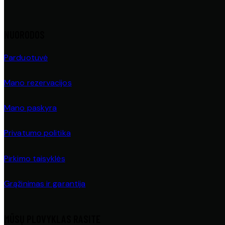
NUORODOS
Parduotuvė
Mano rezervacijos
Mano paskyra
Privatumo politika
Pirkimo taisyklės
Grąžinimas ir garantija
MŪSŲ PLOVYKLAS RASITE