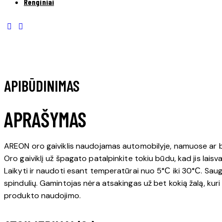
Renginiai
APIBŪDINIMAS
APRAŠYMAS
AREON oro gaiviklis naudojamas automobilyje, namuose ar b
Oro gaiviklį už špagato patalpinkite tokiu būdu, kad jis laisvai
Laikyti ir naudoti esant temperatūrai nuo 5°С iki 30°С. Saug
spindulių. Gamintojas nėra atsakingas už bet kokią žalą, kuri g
produkto naudojimo.