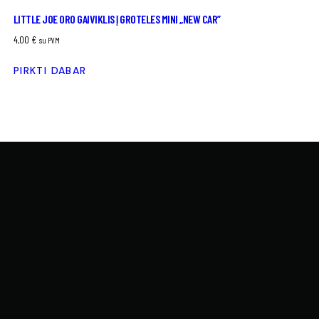
LITTLE JOE ORO GAIVIKLIS Į GROTELES MINI „NEW CAR”
4,00
€
su PVM
PIRKTI DABAR