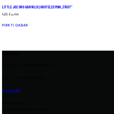
LITTLE JOE ORO GAIVIKLIS Į GROTELES MINI „FRUIT”
4,00
€
su PVM
PIRKTI DABAR
KONTAKTAI
El. paštas: info@svaratau.lt
Tel. nr.: +37067658431
Kontaktai
MB Švaratau
Įmonės kodas 307055479