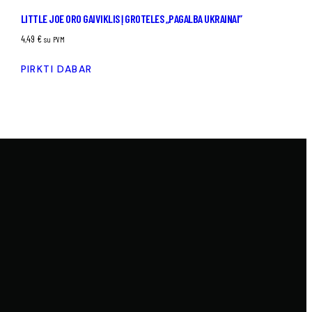
LITTLE JOE ORO GAIVIKLIS Į GROTELES „PAGALBA UKRAINAI”
4,49
€
su PVM
PIRKTI DABAR