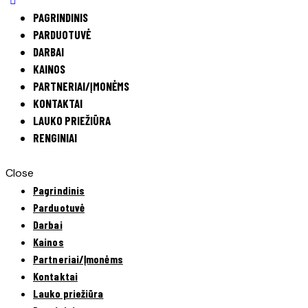
PAGRINDINIS
PARDUOTUVĖ
DARBAI
KAINOS
PARTNERIAI/ĮMONĖMS
KONTAKTAI
LAUKO PRIEŽIŪRA
RENGINIAI
Close
Pagrindinis
Parduotuvė
Darbai
Kainos
Partneriai/Įmonėms
Kontaktai
Lauko priežiūra