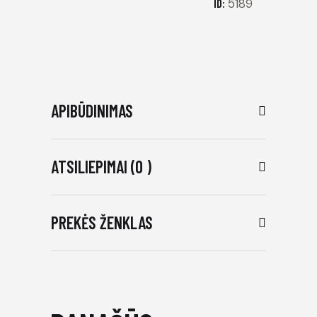
ID:
5189
APIBŪDINIMAS
ATSILIEPIMAI (0 )
PREKĖS ŽENKLAS