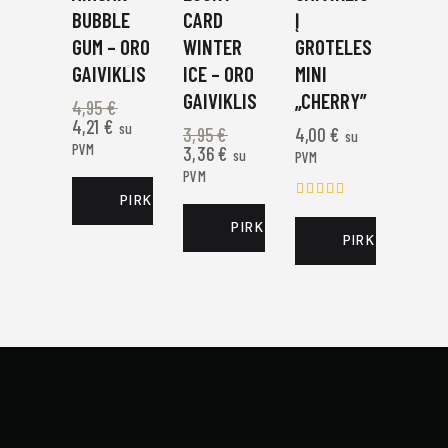
BUBBLE
CARD
Į
GUM – ORO
WINTER
GROTELES
GAIVIKLIS
ICE – ORO
MINI
GAIVIKLIS
„CHERRY”
4,95
€
4,21
€
su
3,95
€
4,00
€
su
PVM
3,36
€
su
PVM
PVM
PIRKTI DABAR
Įvertinim
as:
PIRKTI DABAR
PIRKTI DABAR
5.00
iš 5