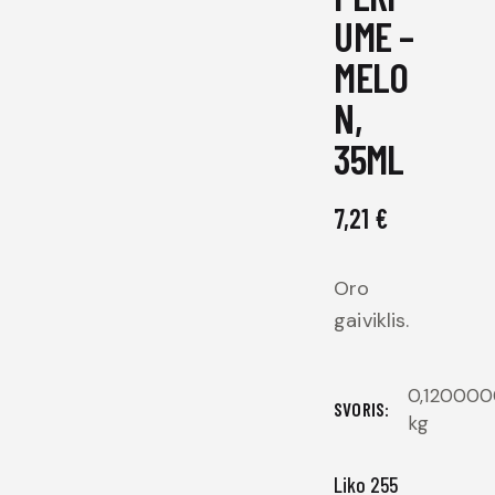
UME –
MELO
N,
35ML
7,21
€
Oro
gaiviklis.
0,12000
SVORIS
kg
Liko 255