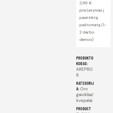
2,99 €
pristatymas į
pasirinktą
paštomatą (1-
2 darbo
dienos)
PRODUKTO
KODAS:
AREPB0
8
KATEGORIJ
A:
Oro
gaivikliai/
kvepalai
PRODUCT