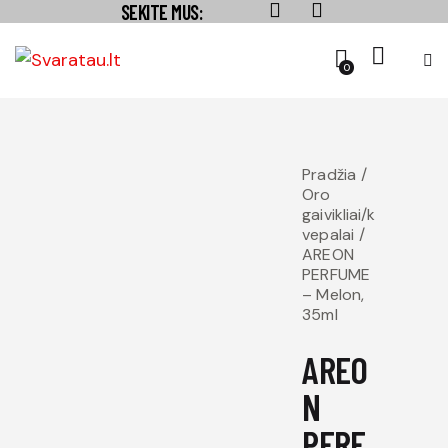
SEKITE MUS:
0
Pradžia
Oro
gaivikliai/k
vepalai
AREON
PERFUME
– Melon,
35ml
AREO
N
PERF