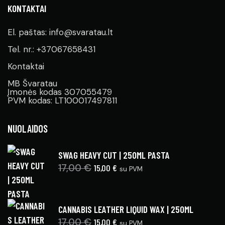
KONTAKTAI
El. paštas: info@svaratau.lt
Tel. nr.: +37067658431
Kontaktai
MB Švaratau
Įmonės kodas 307055479
PVM kodas: LT100017497811
NUOLAIDOS
SWAG HEAVY CUT | 250ML PASTA
17,00
€
15,00
€
su PVM
CANNABIS LEATHER LIQUID WAX | 250ML
17,00
€
15,00
€
su PVM