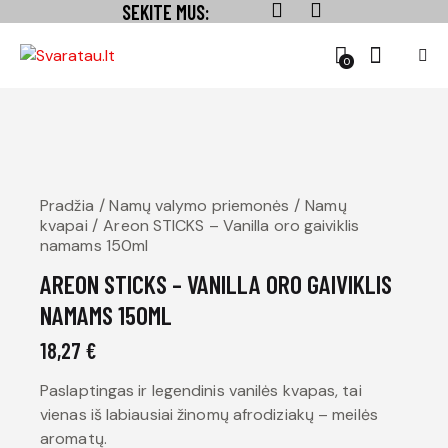
SEKITE MUS:
0
Pradžia
Namų valymo priemonės
Namų
kvapai
Areon STICKS – Vanilla oro gaiviklis
namams 150ml
AREON STICKS – VANILLA ORO GAIVIKLIS
NAMAMS 150ML
18,27
€
Paslaptingas ir legendinis vanilės kvapas, tai
vienas iš labiausiai žinomų afrodiziakų – meilės
aromatų.