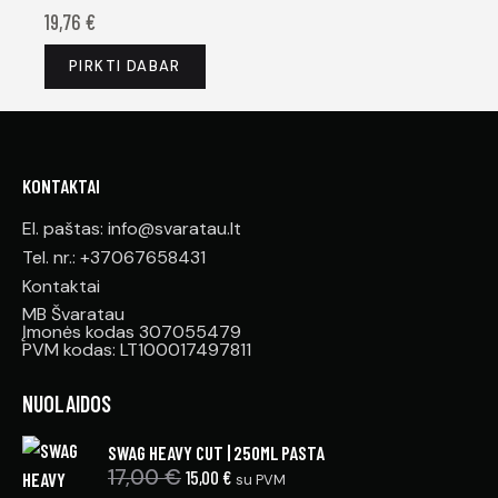
19,76
€
PIRKTI DABAR
KONTAKTAI
El. paštas: info@svaratau.lt
Tel. nr.: +37067658431
Kontaktai
MB Švaratau
Įmonės kodas 307055479
PVM kodas: LT100017497811
NUOLAIDOS
SWAG HEAVY CUT | 250ML PASTA
17,00
€
15,00
€
su PVM