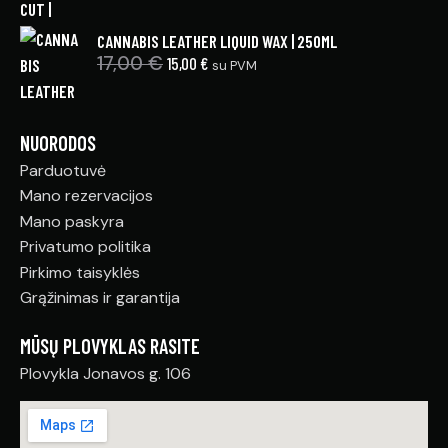
CANNABIS LEATHER LIQUID WAX | 250ML
17,00
€
15,00
€
su PVM
NUORODOS
Parduotuvė
Mano rezervacijos
Mano paskyra
Privatumo politika
Pirkimo taisyklės
Grąžinimas ir garantija
MŪSŲ PLOVYKLAS RASITE
Plovykla Jonavos g. 106