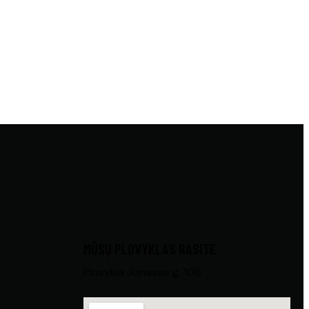
MŪSŲ PLOVYKLAS RASITE
Plovykla Jonavos g. 106