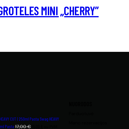
 GROTELES MINI „CHERRY”
NUORODOS
Parduotuvė
Swag HEAVY
Mano rezervacijos
0ml Pasta
17,00
€
15,00
€
su PVM