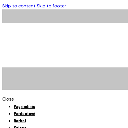
Skip to content
Skip to footer
Close
Pagrindinis
Parduotuvė
Darbai
Kainos