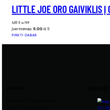
LITTLE JOE ORO GAIVIKLIS Į
4,00
€
su PVM
Įvertinimas:
5.00
iš 5
PIRKTI DABAR
KONTAKTAI
NUOLAIDOS
El. paštas: info@svaratau.lt
CUT | 25
Tel. nr.: +37067658431