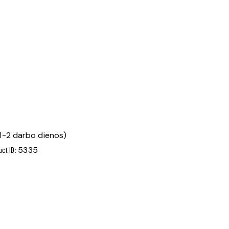
1-2 darbo dienos)
ct ID:
5335