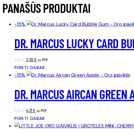
PANAŠŪS PRODUKTAI
-15%
DR. MARCUS LUCKY CARD BUB
3,95
€
3,36
€
su PVM
PIRKTI DABAR
-15%
DR. MARCUS AIRCAN GREEN A
4,95
€
4,21
€
su PVM
PIRKTI DABAR