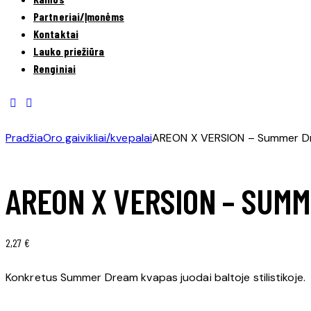
Partneriai/Įmonėms
Kontaktai
Lauko priežiūra
Renginiai
Pradžia
Oro gaivikliai/kvepalai
AREON X VERSION – Summer Dre
AREON X VERSION – SUMM
2,27
€
Konkretus Summer Dream kvapas juodai baltoje stilistikoje.