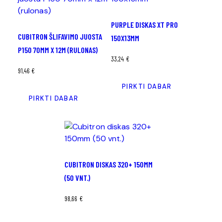
PURPLE DISKAS XT PRO
CUBITRON ŠLIFAVIMO JUOSTA
150X13MM
P150 70MM X 12M (RULONAS)
33,24
€
91,46
€
PIRKTI DABAR
PIRKTI DABAR
CUBITRON DISKAS 320+ 150MM
(50 VNT.)
98,66
€