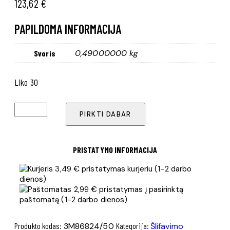
123,62
€
PAPILDOMA INFORMACIJA
0,49000000 kg
Svoris
Liko 30
produkto
PIRKTI DABAR
kiekis:
Cubitron
775L
PRISTATYMO INFORMACIJA
diskas
3,49 € pristatymas kurjeriu (1-2 darbo
80+
dienos)
150
2,99 € pristatymas į pasirinktą
mm
paštomatą (1-2 darbo dienos)
(50
vnt.)
Produkto kodas:
3M86824/50
Kategorija:
Šlifavimo