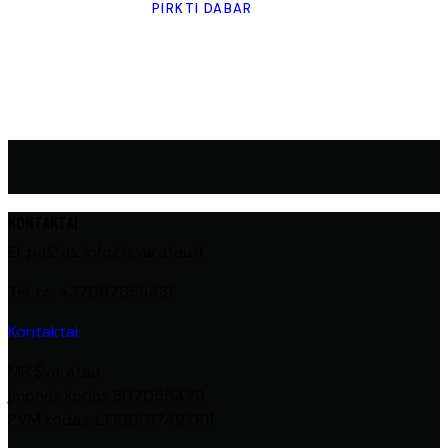
PIRKTI DABAR
KONTAKTAI
El. paštas: info@svaratau.lt
Tel. nr.: +37067658431
Kontaktai
MB Švaratau
Įmonės kodas 307055479
PVM kodas: LT100017497811