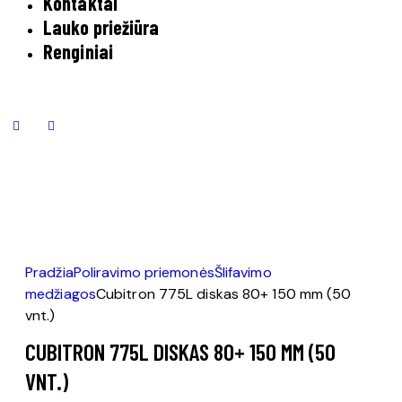
Kontaktai
Lauko priežiūra
Renginiai
Pradžia
Poliravimo priemonės
Šlifavimo
medžiagos
Cubitron 775L diskas 80+ 150 mm (50
vnt.)
CUBITRON 775L DISKAS 80+ 150 MM (50
VNT.)