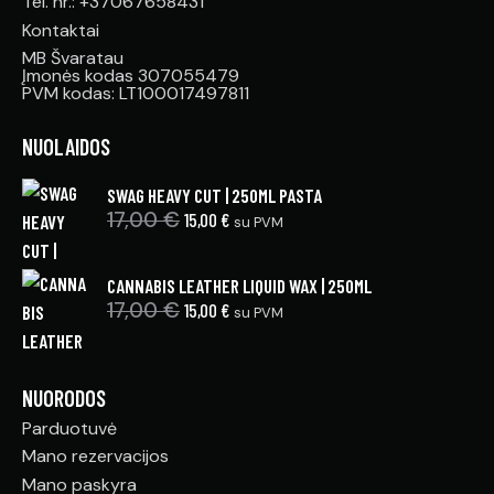
Tel. nr.: +37067658431
Kontaktai
MB Švaratau
Įmonės kodas 307055479
PVM kodas: LT100017497811
NUOLAIDOS
SWAG HEAVY CUT | 250ML PASTA
17,00
€
15,00
€
su PVM
CANNABIS LEATHER LIQUID WAX | 250ML
17,00
€
15,00
€
su PVM
NUORODOS
Parduotuvė
Mano rezervacijos
Mano paskyra