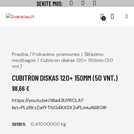
SEKITE MUS:
0
Pradžia
Poliravimo priemonės
Šlifavimo
medžiagos
Cubitron diskas 120+ 150mm (50
vnt.)
CUBITRON DISKAS 120+ 150MM (50 VNT.)
98,66
€
https://youtu.be/tBa43UYRCLA?
list=PLzI9rzZwfYTfzG4KXSX2vPLmiuA68OIfr
0,41000000 kg
SVORIS