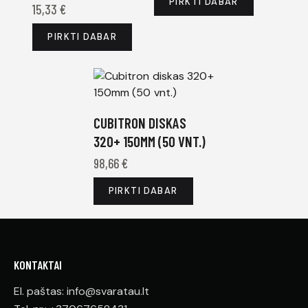
PIRKTI DABAR
15,33
€
PIRKTI DABAR
CUBITRON DISKAS
320+ 150MM (50 VNT.)
98,66
€
PIRKTI DABAR
KONTAKTAI
El. paštas: info@svaratau.lt