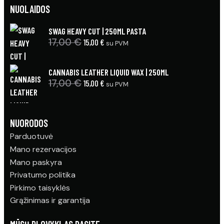
NUOLAIDOS
SWAG HEAVY CUT | 250ML PASTA
17,00
€
15,00
€
su PVM
CANNABIS LEATHER LIQUID WAX | 250ML
17,00
€
15,00
€
su PVM
NUORODOS
Parduotuvė
Mano rezervacijos
Mano paskyra
Privatumo politika
Pirkimo taisyklės
Grąžinimas ir garantija