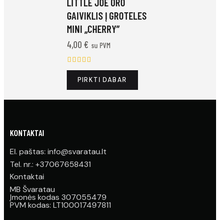
LITTLE JOE ORO
GAIVIKLIS Į GROTELES
MINI „CHERRY”
4,00
€
su PVM
Įvertinimas:
PIRKTI DABAR
5.00
iš 5
KONTAKTAI
El. paštas: info@svaratau.lt
Tel. nr.: +37067658431
Kontaktai
MB Švaratau
Įmonės kodas 307055479
PVM kodas: LT100017497811