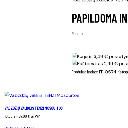
PAPILDOMA I
Neturime
3,49 € pristatym
2,99 € pris
Produkto kodas:
IT-0574
Kateg
VABZDŽIŲ VALIKLIS TENZI MOSQUITOS
Price
10,00
€
–
55,00
€
su PVM
range: