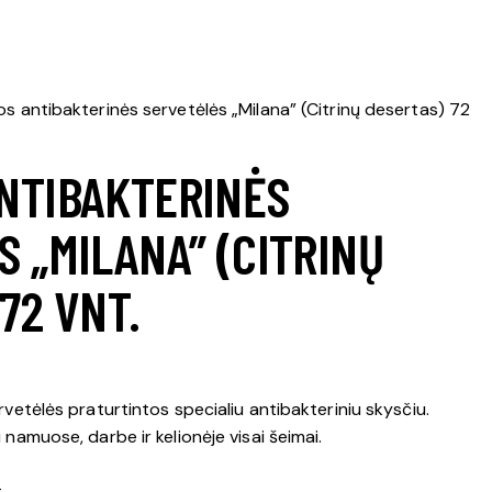
s antibakterinės servetėlės „Milana” (Citrinų desertas) 72
NTIBAKTERINĖS
 „MILANA” (CITRINŲ
72 VNT.
vetėlės praturtintos specialiu antibakteriniu skysčiu.
namuose, darbe ir kelionėje visai šeimai.
.