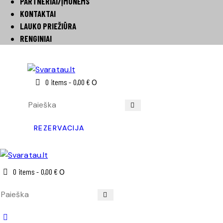
PARTNERIAI/ĮMONĖMS
KONTAKTAI
LAUKO PRIEŽIŪRA
RENGINIAI
0 items
-
0,00 €
0
REZERVACIJA
0 items
-
0,00 €
0