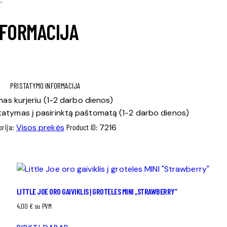
NFORMACIJA
PRISTATYMO INFORMACIJA
as kurjeriu (1-2 darbo dienos)
tatymas į pasirinktą paštomatą (1-2 darbo dienos)
orija:
Visos prekės
Product ID:
7216
LITTLE JOE ORO GAIVIKLIS Į GROTELES MINI „STRAWBERRY”
4,00
€
su PVM