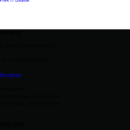
PIRKTI DABAR
KONTAKTAI
El. paštas: info@svaratau.lt
Tel. nr.: +37067658431
Kontaktai
MB Švaratau
Įmonės kodas 307055479
PVM kodas: LT100017497811
NUOLAIDOS