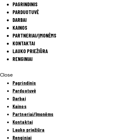
PAGRINDINIS
PARDUOTUVĖ
DARBAI
KAINOS
PARTNERIAI/ĮMONĖMS
KONTAKTAI
LAUKO PRIEŽIŪRA
RENGINIAI
Close
Pagrindinis
Parduotuvė
Darbai
Kainos
Partneriai/Įmonėms
Kontaktai
Lauko priežiūra
Renginiai