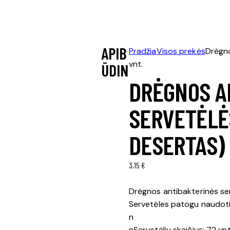
APIB
Pradžia
Visos prekės
Drėgno
vnt.
ŪDIN
DRĖGNOS A
SERVETĖLĖS
DESERTAS) 
3,15
€
Drėgnos antibakterinės ser
Servetėles patogu naudoti 
n
nServetėlių skaičius: 72 vnt