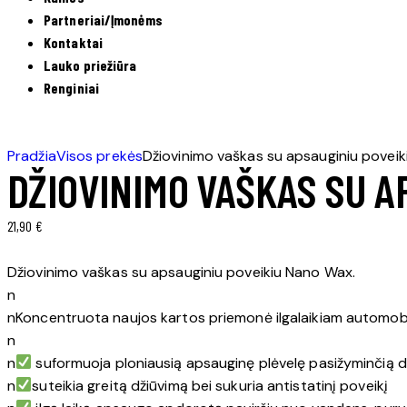
Partneriai/Įmonėms
Kontaktai
Lauko priežiūra
Renginiai
Pradžia
Visos prekės
Džiovinimo vaškas su apsauginiu povei
DŽIOVINIMO VAŠKAS SU A
21,90
€
Džiovinimo vaškas su apsauginiu poveikiu Nano Wax.
n
nKoncentruota naujos kartos priemonė ilgalaikiam automobil
n
n
suformuoja ploniausią apsauginę plėvelę pasižyminčią 
n
suteikia greitą džiūvimą bei sukuria antistatinį poveikį