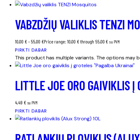
VABZDŽIŲ VALIKLIS TENZI M
10,00
€
–
55,00
€
Price range: 10,00 € through 55,00 €
su PVM
PIRKTI DABAR
This product has multiple variants. The options may
LITTLE JOE ORO GAIVIKLIS 
4,49
€
su PVM
PIRKTI DABAR
RATLANKIŲ PLOVIKLIS (ALUX