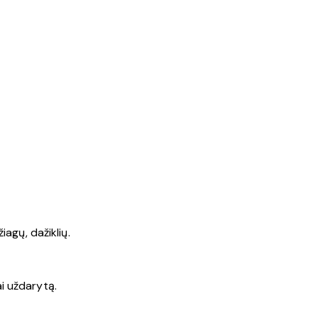
agų, dažiklių.
ai uždarytą.