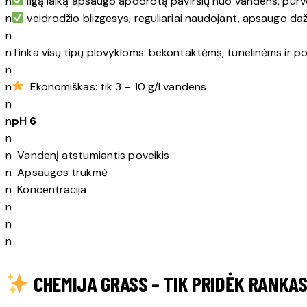
n
ilgą laiką apsaugo apdorotą paviršių nuo vandens, purvo
n
veidrodžio blizgesys, reguliariai naudojant, apsaugo daž
n
nTinka visų tipų plovykloms: bekontaktėms, tunelinėms ir p
n
n
Ekonomiškas: tik 3 – 10 g/l vandens
n
n
pH 6
n
n Vandenį atstumiantis poveikis
n Apsaugos trukmė
n Koncentracija
n
n
n
CHEMIJA GRASS – TIK PRIDĖK RANKAS