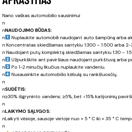
Nano vaškas automobilio sausinimui
n
n
NAUDOJIMO BŪDAS:
n
Nuplaukite automobili naudojant auto šampūną arba a
n Koncentratas skiedžiamas santykiu 1:300 – 1:500 arba 2-
n Naudojant putų komplektą skiedžiamas santykiu 1:30 – 1:50
n
Užpurkškite ant paviršiaus naudojant purkštuvą arba put
n
Po 1-2 minučių likučius nuplaukite vandeniu.
n
Nusausinkite automobilio kėbulą su rankšluosčių.
n
n
SUDĖTIS:
n≥30% išgryninto vandens; ≥5%, bet <15% katijoninių paviršiau
n
n
LAIKYMO SĄLYGOS:
nLaikyti vėsioje, sausoje vietoje nuo + 5 ° C iki + 35 ° C temp
n