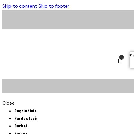
Skip to content
Skip to footer
S
0
Close
Pagrindinis
Parduotuvė
Darbai
Kainos