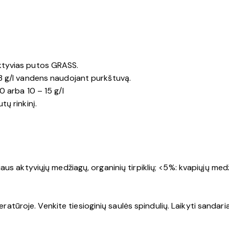
ktyvias putos GRASS.
3 g/l vandens naudojant purkštuvą.
 arba 10 – 15 g/l
ų rinkinį.
s aktyviųjų medžiagų, organinių tirpiklių; <5%: kvapiųjų medži
eratūroje. Venkite tiesioginių saulės spindulių. Laikyti sandari