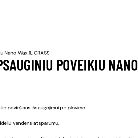
kiu Nano Wax 1L GRASS
PSAUGINIU POVEIKIU NANO
io paviršiaus išsaugojimui po plovimo.
dideliu vandens atsparumu,