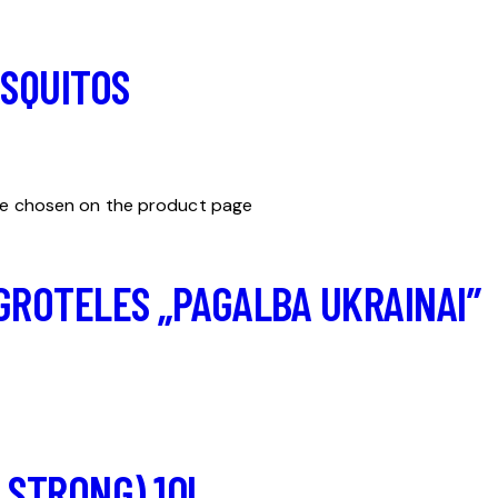
OSQUITOS
 be chosen on the product page
Į GROTELES „PAGALBA UKRAINAI”
 STRONG) 10L