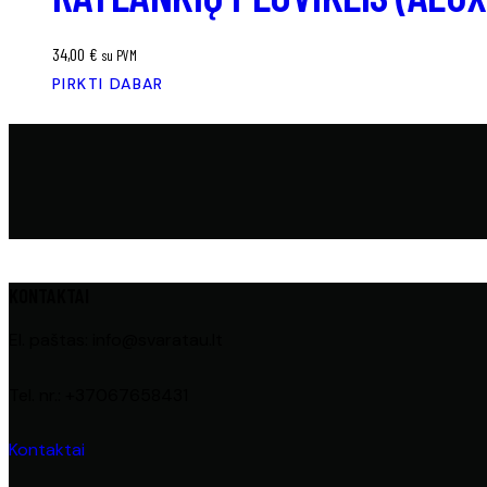
34,00
€
su PVM
PIRKTI DABAR
KONTAKTAI
El. paštas: info@svaratau.lt
Tel. nr.: +37067658431
Kontaktai