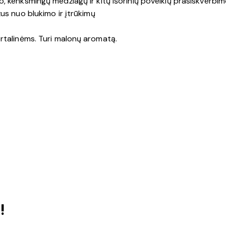
, kenksmingų medžiagų ir kitų išorinių poveikių prasiskverbi
us nuo blukimo ir įtrūkimų
ortalinėms. Turi malonų aromatą.
!