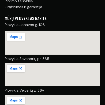
Pirkimo taisyklės
Grąžinimas ir garantija
MŪSŲ PLOVYKLAS RASITE
Plovykla Jonavos g. 106
Plovykla Savanorių pr. 365
Plovykla Veiverių g. 36A