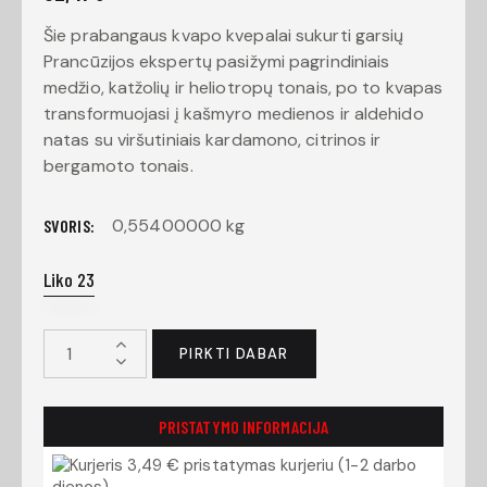
Šie prabangaus kvapo kvepalai sukurti garsių
Prancūzijos ekspertų pasižymi pagrindiniais
medžio, katžolių ir heliotropų tonais, po to kvapas
transformuojasi į kašmyro medienos ir aldehido
natas su viršutiniais kardamono, citrinos ir
bergamoto tonais.
0,55400000 kg
SVORIS
Liko 23
PIRKTI DABAR
PRISTATYMO INFORMACIJA
3,49 € pristatymas kurjeriu (1-2 darbo
dienos)