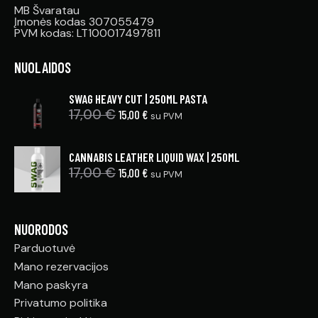
MB Švaratau
Įmonės kodas 307055479
PVM kodas: LT100017497811
NUOLAIDOS
SWAG HEAVY CUT | 250ML PASTA
17,00
€
15,00
€
su PVM
CANNABIS LEATHER LIQUID WAX | 250ML
17,00
€
15,00
€
su PVM
NUORODOS
Parduotuvė
Mano rezervacijos
Mano paskyra
Privatumo politika