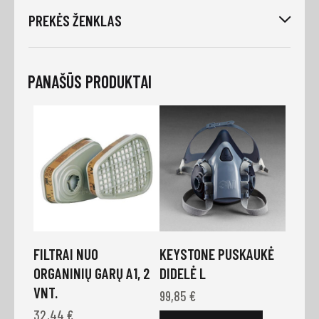
PREKĖS ŽENKLAS
PANAŠŪS PRODUKTAI
FILTRAI NUO
KEYSTONE PUSKAUKĖ
ORGANINIŲ GARŲ A1, 2
DIDELĖ L
VNT.
99,85
€
32,44
€