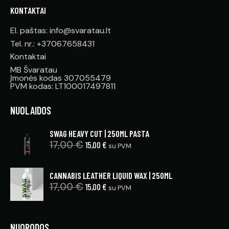
KONTAKTAI
El. paštas: info@svaratau.lt
Tel. nr.: +37067658431
Kontaktai
MB Švaratau
Įmonės kodas 307055479
PVM kodas: LT100017497811
NUOLAIDOS
SWAG HEAVY CUT | 250ML PASTA
17,00
€
15,00
€
su PVM
CANNABIS LEATHER LIQUID WAX | 250ML
17,00
€
15,00
€
su PVM
NUORODOS