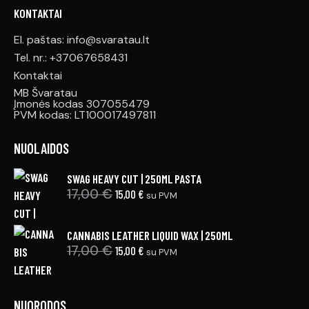
KONTAKTAI
El. paštas: info@svaratau.lt
Tel. nr.: +37067658431
Kontaktai
MB Švaratau
Įmonės kodas 307055479
PVM kodas: LT100017497811
NUOLAIDOS
SWAG HEAVY CUT | 250ML PASTA
17,00
€
15,00
€
su PVM
CANNABIS LEATHER LIQUID WAX | 250ML
17,00
€
15,00
€
su PVM
NUORODOS