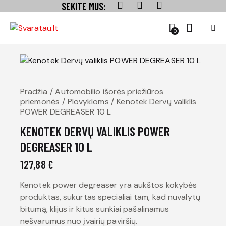
SEKITE MUS:
0
Pradžia
Automobilio išorės priežiūros
priemonės
Plovykloms
Kenotek Dervų valiklis
POWER DEGREASER 10 L
KENOTEK DERVŲ VALIKLIS POWER
DEGREASER 10 L
127,88
€
Kenotek power degreaser yra aukštos kokybės
produktas, sukurtas specialiai tam, kad nuvalytų
bitumą, klijus ir kitus sunkiai pašalinamus
nešvarumus nuo įvairių paviršių.