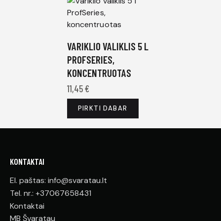
VARIKLIO VALIKLIS 5 L
PROFSERIES,
KONCENTRUOTAS
11,45
€
PIRKTI DABAR
KONTAKTAI
El. paštas: info@svaratau.lt
Tel. nr.: +37067658431
Kontaktai
MB Švaratau