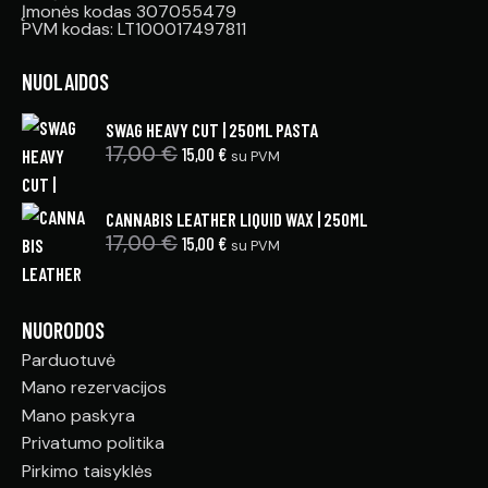
Įmonės kodas 307055479
PVM kodas: LT100017497811
NUOLAIDOS
SWAG HEAVY CUT | 250ML PASTA
17,00
€
15,00
€
su PVM
CANNABIS LEATHER LIQUID WAX | 250ML
17,00
€
15,00
€
su PVM
NUORODOS
Parduotuvė
Mano rezervacijos
Mano paskyra
Privatumo politika
Pirkimo taisyklės