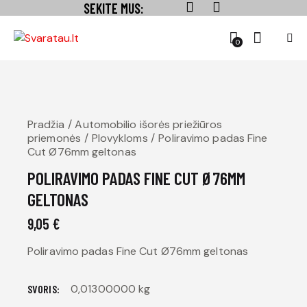
SEKITE MUS:
0
Pradžia
Automobilio išorės priežiūros
priemonės
Plovykloms
Poliravimo padas Fine
Cut Ø76mm geltonas
POLIRAVIMO PADAS FINE CUT Ø76MM
GELTONAS
9,05
€
Poliravimo padas Fine Cut Ø76mm geltonas
0,01300000 kg
SVORIS