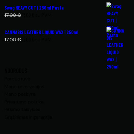
Swag HEAVY CUT | 250ml Pasta
15,00
€
17,00
€
su PVM
CANNABIS LEATHER LIQUID WAX | 250ml
15,00
€
17,00
€
su PVM
NUORODOS
Parduotuvė
Mano rezervacijos
Mano paskyra
Privatumo politika
Pirkimo taisyklės
Grąžinimas ir garantija