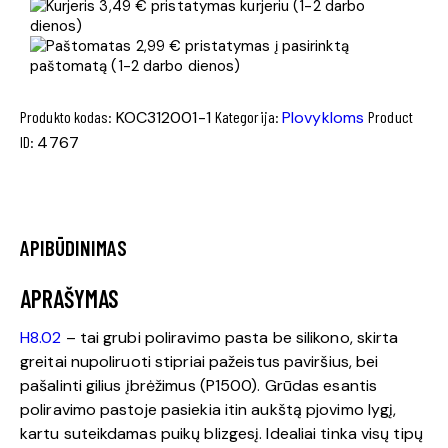
3,49 € pristatymas kurjeriu (1-2 darbo
dienos)
2,99 € pristatymas į pasirinktą
paštomatą (1-2 darbo dienos)
Produkto kodas:
KOC312001-1
Kategorija:
Plovykloms
Product
ID:
4767
APIBŪDINIMAS
APRAŠYMAS
H8.02
– tai grubi poliravimo pasta be silikono, skirta
greitai nupoliruoti stipriai pažeistus paviršius, bei
pašalinti gilius įbrėžimus (P1500). Grūdas esantis
poliravimo pastoje pasiekia itin aukštą pjovimo lygį,
kartu suteikdamas puikų blizgesį. Idealiai tinka visų tipų