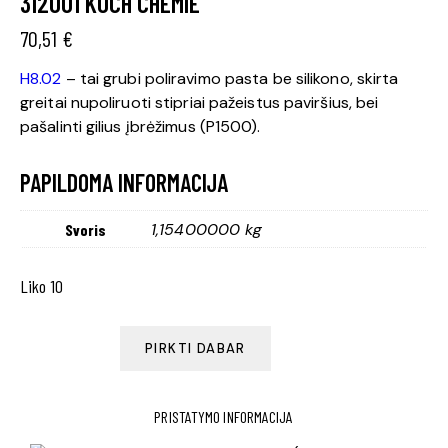
312001 KOCH CHEMIE
70,51
€
H8.02
– tai grubi poliravimo pasta be silikono, skirta
greitai nupoliruoti stipriai pažeistus paviršius, bei
pašalinti gilius įbrėžimus (P1500).
PAPILDOMA INFORMACIJA
1,15400000 kg
Svoris
Liko 10
PIRKTI DABAR
PRISTATYMO INFORMACIJA