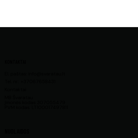
KONTAKTAI
El. paštas: info@svaratau.lt
Tel. nr.: +37067658431
Kontaktai
MB Švaratau
Įmonės kodas 307055479
PVM kodas: LT100017497811
NUOLAIDOS