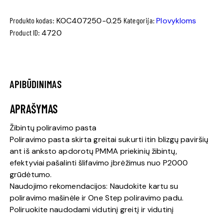
Produkto kodas:
KOC407250-0.25
Kategorija:
Plovykloms
Product ID:
4720
APIBŪDINIMAS
APRAŠYMAS
Žibintų poliravimo pasta
Poliravimo pasta skirta greitai sukurti itin blizgų paviršių
ant iš anksto apdorotų PMMA priekinių žibintų,
efektyviai pašalinti šlifavimo įbrėžimus nuo P2000
grūdėtumo.
Naudojimo rekomendacijos: Naudokite kartu su
poliravimo mašinėle ir One Step poliravimo padu.
Poliruokite naudodami vidutinį greitį ir vidutinį