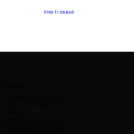
PIRKTI DABAR
KONTAKTAI
El. paštas: info@svaratau.lt
Tel. nr.: +37067658431
Kontaktai
MB Švaratau
Įmonės kodas 307055479
PVM kodas: LT100017497811