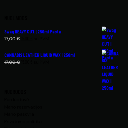
NUOLAIDOS
Swag HEAVY CUT | 250ml Pasta
15,00
€
17,00
€
su PVM
CANNABIS LEATHER LIQUID WAX | 250ml
15,00
€
17,00
€
su PVM
NUORODOS
Parduotuvė
Mano rezervacijos
Mano paskyra
Privatumo politika