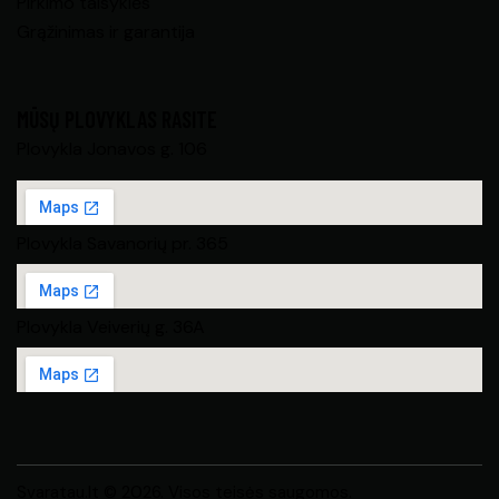
Pirkimo taisyklės
Grąžinimas ir garantija
MŪSŲ PLOVYKLAS RASITE
Plovykla Jonavos g. 106
Plovykla Savanorių pr. 365
Plovykla Veiverių g. 36A
Svaratau.lt © 2026. Visos teisės saugomos.