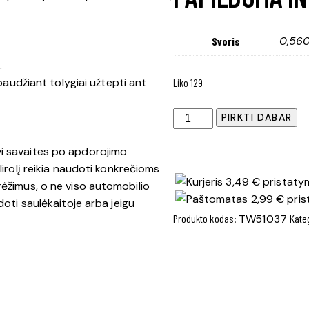
0,56
Svoris
.
spaudžiant tolygiai užtepti ant
Liko 129
produkto
PIRKTI DABAR
kiekis:
Polirolis-
vi savaites po apdorojimo
spalvos
lirolį reikia naudoti konkrečioms
3,49 € pristatym
naujiklis
rėžimus, o ne viso automobilio
2,99 € pris
Green
doti saulėkaitoje arba jeigu
Produkto kodas:
TW51037
Kate
line
Turtle
Wax®
500ml