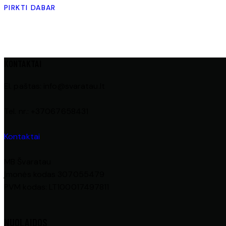
PIRKTI DABAR
KONTAKTAI
El. paštas: info@svaratau.lt
Tel. nr.: +37067658431
Kontaktai
MB Švaratau
Įmonės kodas 307055479
PVM kodas: LT100017497811
NUOLAIDOS