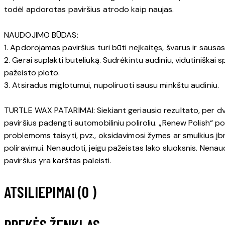
todėl apdorotas paviršius atrodo kaip naujas.
NAUDOJIMO BŪDAS:
1. Apdorojamas paviršius turi būti neįkaitęs, švarus ir sausas
2. Gerai suplakti buteliuką. Sudrėkintu audiniu, vidutiniškai 
pažeisto ploto.
3. Atsiradus miglotumui, nupoliruoti sausu minkštu audiniu.
TURTLE WAX PATARIMAI: Siekiant geriausio rezultato, per d
paviršius padengti automobiliniu poliroliu. „Renew Polish“ po
problemoms taisyti, pvz., oksidavimosi žymes ar smulkius įb
poliravimui. Nenaudoti, jeigu pažeistas lako sluoksnis. Nenau
paviršius yra karštas paleisti.
ATSILIEPIMAI (0 )
PREKĖS ŽENKLAS