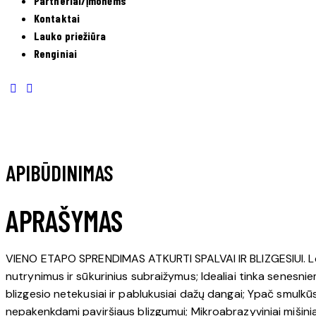
Partneriai/Įmonėms
Kontaktai
Lauko priežiūra
Renginiai
APIBŪDINIMAS
APRAŠYMAS
VIENO ETAPO SPRENDIMAS ATKURTI SPALVAI IR BLIZGESIUI. Le
nutrynimus ir sūkurinius subraižymus; Idealiai tinka senesni
blizgesio netekusiai ir pablukusiai dažų dangai; Ypač smulk
nepakenkdami paviršiaus blizgumui; Mikroabrazyviniai mišini