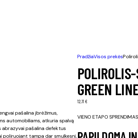
Pradžia
Visos prekės
Poliro
POLIROLIS-
GREEN LIN
12,11
€
ngvai pašalina įbrėžimus,
VIENO ETAPO SPRENDIMAS A
ems automobiliams, atkuria spalvą
ūs abrazyvai pašalina defektus
PAPILDOMA I
ai poliruojant tampa dar smulkesni,