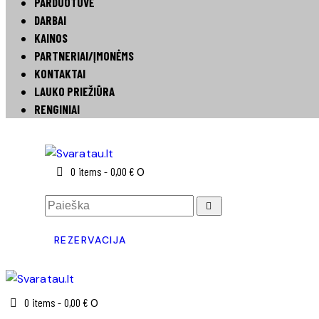
PARDUOTUVĖ
DARBAI
KAINOS
PARTNERIAI/ĮMONĖMS
KONTAKTAI
LAUKO PRIEŽIŪRA
RENGINIAI
0 items
-
0,00 €
0
REZERVACIJA
0 items
-
0,00 €
0