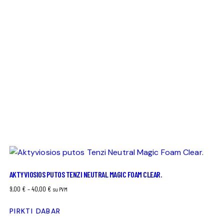
AKTYVIOSIOS PUTOS TENZI NEUTRAL MAGIC FOAM CLEAR.
Price
9,00
€
–
40,00
€
su PVM
range:
PIRKTI DABAR
9,00 €
This