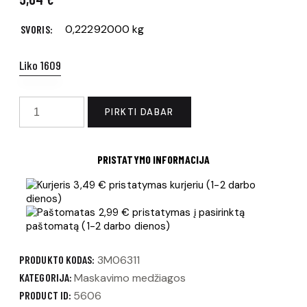
0,22292000 kg
SVORIS
Liko 1609
produkto
PIRKTI DABAR
kiekis:
Popierinė
juosta
PRISTATYMO INFORMACIJA
36mm
3,49 € pristatymas kurjeriu (1-2 darbo
50m,
dienos)
1
2,99 € pristatymas į pasirinktą
juosta
paštomatą (1-2 darbo dienos)
(pakuotę
sudaro
PRODUKTO KODAS:
3M06311
24
KATEGORIJA:
Maskavimo medžiagos
vnt.)
PRODUCT ID:
5606