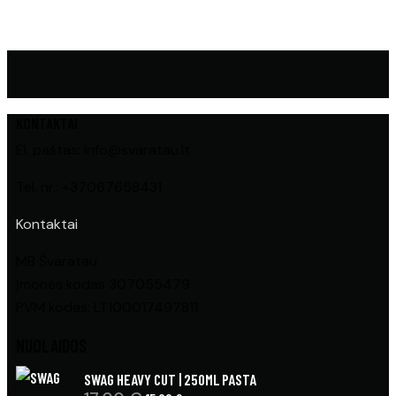
KONTAKTAI
El. paštas: info@svaratau.lt
Tel. nr.: +37067658431
Kontaktai
MB Švaratau
Įmonės kodas 307055479
PVM kodas: LT100017497811
NUOLAIDOS
SWAG HEAVY CUT | 250ML PASTA