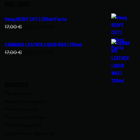
NUOLAIDOS
Swag HEAVY CUT | 250ml Pasta
15,00
€
17,00
€
su PVM
CANNABIS LEATHER LIQUID WAX | 250ml
15,00
€
17,00
€
su PVM
NUORODOS
Parduotuvė
Mano rezervacijos
Mano paskyra
Privatumo politika
Pirkimo taisyklės
Grąžinimas ir garantija