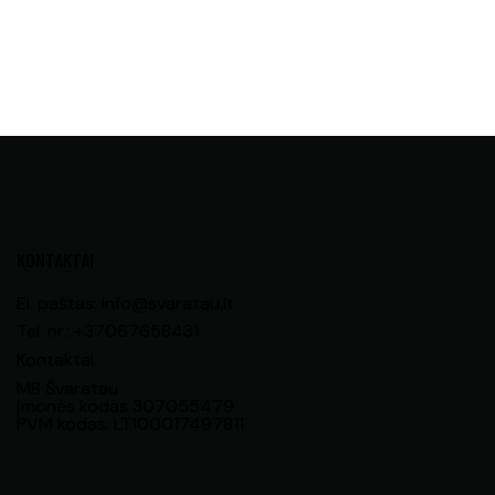
KONTAKTAI
El. paštas: info@svaratau.lt
Tel. nr.: +37067658431
Kontaktai
MB Švaratau
Įmonės kodas 307055479
PVM kodas: LT100017497811