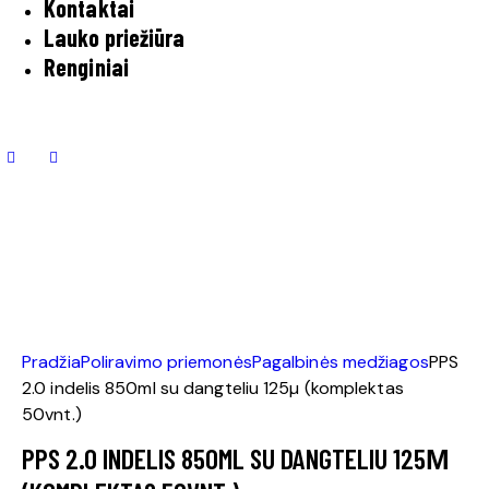
Kontaktai
Lauko priežiūra
Renginiai
Pradžia
Poliravimo priemonės
Pagalbinės medžiagos
PPS
2.0 indelis 850ml su dangteliu 125µ (komplektas
50vnt.)
PPS 2.0 INDELIS 850ML SU DANGTELIU 125Μ