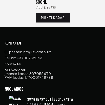
600ML
7,00
€
su PVM
PIRKTI DABAR
KONTAKTAI
El. paštas: info@svaratau.lt
Tel. nr.: +37067658431
Kontaktai
MB Švaratau
Įmonės kodas 307055479
PVM kodas: LT100017497811
NUOLAIDOS
SWAG HEAVY CUT | 250ML PASTA
17,00
€
15,00
€