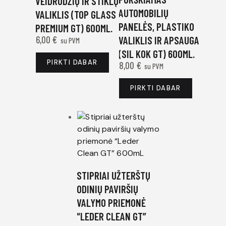
VEIDRODŽIŲ IR STIKLŲ
AUTOMOBILIŲ
VALIKLIS (TOP GLASS
PANELĖS, PLASTIKO
PREMIUM GT) 600ML.
6,00
€
VALIKLIS IR APSAUGA
su PVM
(SIL KOK GT) 600ML.
PIRKTI DABAR
8,00
€
su PVM
PIRKTI DABAR
STIPRIAI UŽTERŠTŲ
ODINIŲ PAVIRŠIŲ
VALYMO PRIEMONĖ
“LEDER CLEAN GT”