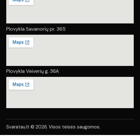
Plovykla Savanorių pr. 365
Plovykla Veiverių g. 36A
Svaratau.lt © 2026. Visos teisės saugomos.