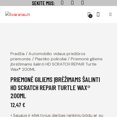
SEKITE MUS:
0
Pradžia
Automobilio vidaus priežiūros
priemonės
Plastiko poliroliai
Priemonė giliems
įbrėžimams šalinti HD SCRATCH REPAIR Turtle
Wax® 200ML
PRIEMONĖ GILIEMS ĮBRĖŽIMAMS ŠALINTI
HD SCRATCH REPAIR TURTLE WAX®
200ML
12,47
€
• Saugus ir efektyvus darbas rankiniu būdu ar su