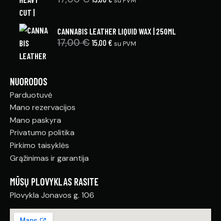
su PVM
CANNABIS LEATHER LIQUID WAX | 250ML
17,00
€
15,00
€
su PVM
NUORODOS
Parduotuvė
Mano rezervacijos
Mano paskyra
Privatumo politika
Pirkimo taisyklės
Grąžinimas ir garantija
MŪSŲ PLOVYKLAS RASITE
Plovykla Jonavos g. 106