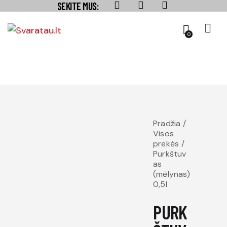
SEKITE MUS:
0
Pradžia
Visos
prekės
Purkštuv
as
(mėlynas)
0,5l
PURK