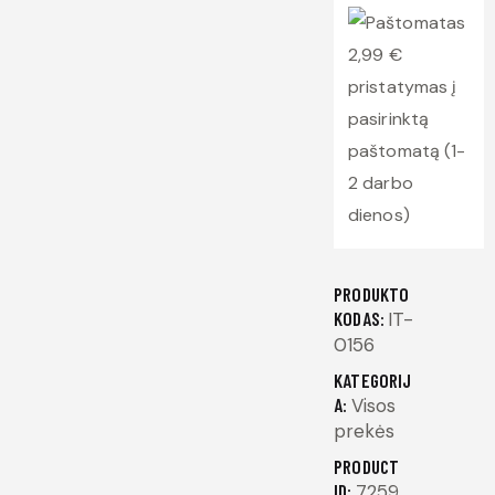
2,99 €
pristatymas į
pasirinktą
paštomatą (1-
2 darbo
dienos)
PRODUKTO
KODAS:
IT-
0156
KATEGORIJ
A:
Visos
prekės
PRODUCT
ID:
7259