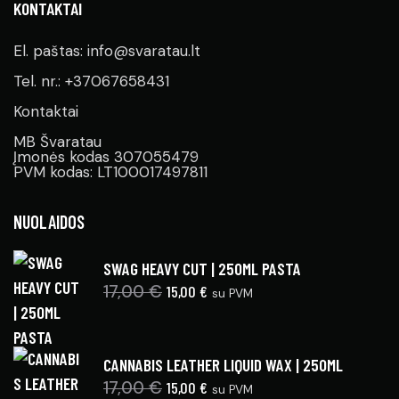
KONTAKTAI
El. paštas: info@svaratau.lt
Tel. nr.: +37067658431
Kontaktai
MB Švaratau
Įmonės kodas 307055479
PVM kodas: LT100017497811
NUOLAIDOS
SWAG HEAVY CUT | 250ML PASTA
17,00
€
15,00
€
su PVM
CANNABIS LEATHER LIQUID WAX | 250ML
17,00
€
15,00
€
su PVM