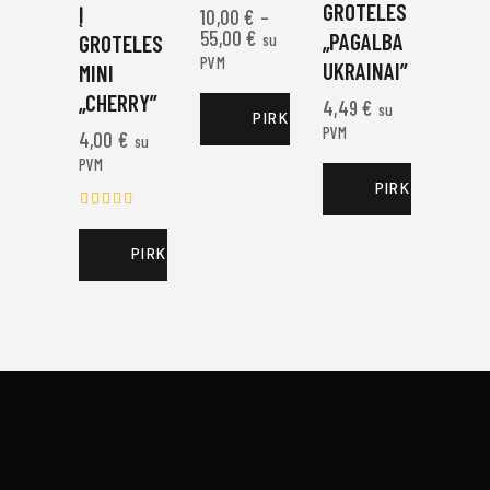
GROTELES
Į
10,00
€
–
55,00
€
„PAGALBA
GROTELES
su
PVM
UKRAINAI”
MINI
„CHERRY”
4,49
€
su
PIRKTI DABAR
PVM
4,00
€
su
PVM
PIRKTI DABAR
Įvertinim
as:
PIRKTI DABAR
5.00
iš 5