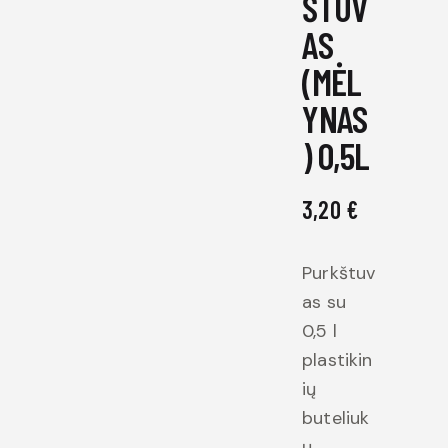
ŠTUV
AS
(MĖL
YNAS
) 0,5L
3,20
€
Purkštuv
as su
0,5 l
plastikin
ių
buteliuk
ų