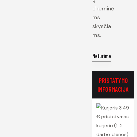
cheminė
ms
skysčia
ms.
Neturime
PRISTATYMO
INFORMACIJA
3,49
€ pristatymas
kurjeriu (1-2
darbo dienos)