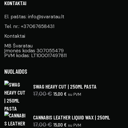
KONTAKTAI
El. paštas: info@svaratau.lt
Tel. nr.: +37067658431
Kontaktai
MB Švaratau
Įmonės kodas 307055479
PVM kodas: LT100017497811
NUOLAIDOS
SWAG HEAVY CUT | 250ML PASTA
17,00
€
15,00
€
su PVM
CANNABIS LEATHER LIQUID WAX | 250ML
17,00
€
15,00
€
su PVM