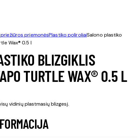
 priežiūros priemonės
Plastiko poliroliai
Salono plastiko
rtle Wax® 0.5 l
STIKO BLIZGIKLIS
APO TURTLE WAX® 0.5 L
visų vidinių plastmasių blizgesį.
NFORMACIJA