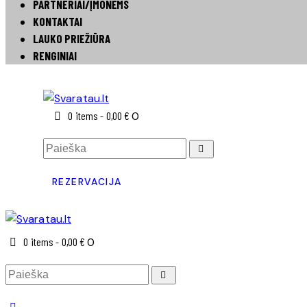
PARTNERIAI/ĮMONĖMS
KONTAKTAI
LAUKO PRIEŽIŪRA
RENGINIAI
0 items
-
0,00 €
0
REZERVACIJA
0 items
-
0,00 €
0