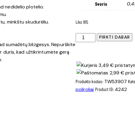
0,4
Svoris
d nedidelio plotelio.
umu.
iu, minkštu skudurėliu.
Liko 815
produkto
PIRKTI DABAR
kiekis:
kad sumažėtų blizgesys. Nepurškite
Salono
ir duris, kad užtikrintumėte gerą
plastiko
o.
3,49 € pristatym
blizgiklis
2,99 € pris
VANILĖS
Produkto kodas:
TW53907
Kat
kvapo
Turtle
poliroliai
Product ID:
4242
Wax®
0.5
l