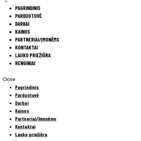
PAGRINDINIS
PARDUOTUVĖ
DARBAI
KAINOS
PARTNERIAI/ĮMONĖMS
KONTAKTAI
LAUKO PRIEŽIŪRA
RENGINIAI
Close
Pagrindinis
Parduotuvė
Darbai
Kainos
Partneriai/Įmonėms
Kontaktai
Lauko priežiūra