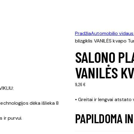
Pradžia
Automobilio vidaus
blizgiklis VANILĖS kvapo Tu
SALONO PLA
VANILĖS KV
9,26
€
IKLIU:
• Greitai ir lengvai atstato 
 technologijos dėka išlieka 8
PAPILDOMA I
 ir purvui.