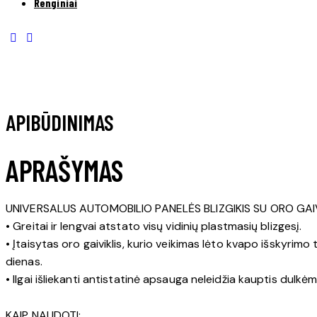
Renginiai
APIBŪDINIMAS
APRAŠYMAS
UNIVERSALUS AUTOMOBILIO PANELĖS BLIZGIKIS SU ORO GAIV
• Greitai ir lengvai atstato visų vidinių plastmasių blizgesį.
• Įtaisytas oro gaiviklis, kurio veikimas lėto kvapo išskyrimo
dienas.
• Ilgai išliekanti antistatinė apsauga neleidžia kauptis dulkėms
KAIP NAUDOTI: