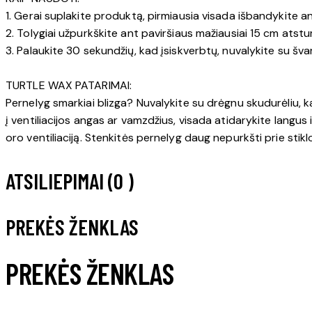
1. Gerai suplakite produktą, pirmiausia visada išbandykite an
2. Tolygiai užpurkškite ant paviršiaus mažiausiai 15 cm atst
3. Palaukite 30 sekundžių, kad įsiskverbtų, nuvalykite su švar
TURTLE WAX PATARIMAI:
Pernelyg smarkiai blizga? Nuvalykite su drėgnu skudurėliu, 
į ventiliacijos angas ar vamzdžius, visada atidarykite langus 
oro ventiliaciją. Stenkitės pernelyg daug nepurkšti prie stikl
ATSILIEPIMAI (0 )
PREKĖS ŽENKLAS
PREKĖS ŽENKLAS