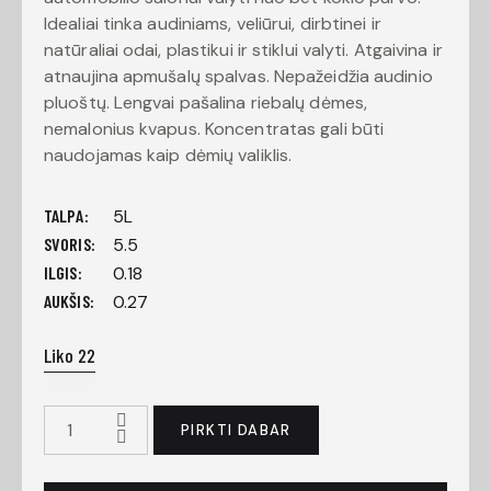
Idealiai tinka audiniams, veliūrui, dirbtinei ir
natūraliai odai, plastikui ir stiklui valyti. Atgaivina ir
atnaujina apmušalų spalvas. Nepažeidžia audinio
pluoštų. Lengvai pašalina riebalų dėmes,
nemalonius kvapus. Koncentratas gali būti
naudojamas kaip dėmių valiklis.
TALPA
5L
SVORIS
5.5
ILGIS
0.18
AUKŠIS
0.27
Liko 22
PIRKTI DABAR