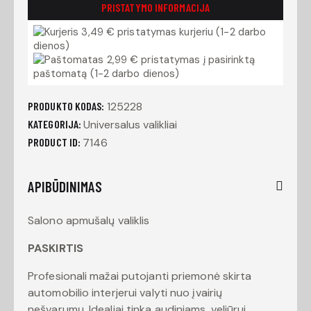
PRISTATYMO INFORMACIJA
3,49 € pristatymas kurjeriu (1-2 darbo
dienos)
2,99 € pristatymas į pasirinktą
paštomatą (1-2 darbo dienos)
PRODUKTO KODAS:
125228
KATEGORIJA:
Universalus valikliai
PRODUCT ID:
7146
APIBŪDINIMAS
Salono apmušalų valiklis
PASKIRTIS
Profesionali mažai putojanti priemonė skirta
automobilio interjerui valyti nuo įvairių
nešvarumų. Idealiai tinka audiniams, veliūrui,