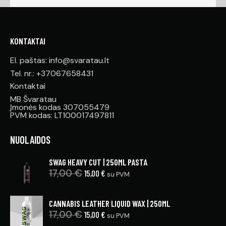
KONTAKTAI
El. paštas: info@svaratau.lt
Tel. nr.: +37067658431
Kontaktai
MB Švaratau
Įmonės kodas 307055479
PVM kodas: LT100017497811
NUOLAIDOS
SWAG HEAVY CUT | 250ML PASTA
17,00
€
15,00
€
su PVM
CANNABIS LEATHER LIQUID WAX | 250ML
17,00
€
15,00
€
su PVM