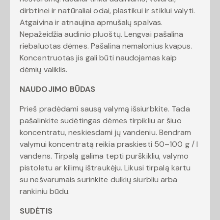
dirbtinei ir natūraliai odai, plastikui ir stiklui valyti.
Atgaivina ir atnaujina apmušalų spalvas.
Nepažeidžia audinio pluoštų. Lengvai pašalina
riebaluotas dėmes. Pašalina nemalonius kvapus.
Koncentruotas jis gali būti naudojamas kaip
dėmių valiklis.
NAUDOJIMO BŪDAS
Prieš pradėdami sausą valymą išsiurbkite. Tada
pašalinkite sudėtingas dėmes tirpikliu ar šiuo
koncentratu, neskiesdami jų vandeniu. Bendram
valymui koncentratą reikia praskiesti 50–100 g / l
vandens. Tirpalą galima tepti purškikliu, valymo
pistoletu ar kilimų ištraukėju. Likusi tirpalą kartu
su nešvarumais surinkite dulkių siurbliu arba
rankiniu būdu.
SUDĖTIS