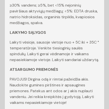
≥30% vandens; ≥5%, bet <15% nejoninių
paviršiaus aktyviųjų medžiagų; <5%: EDTA druska,
natrio hidroksidas, organinis tirpiklis, kvapiosios
medžiagos, spalva.
LAIKYMO SĄLYGOS
Laikyti vėsioje, sausoje vietoje nuo + 5C iki + 35C °
temperatūroje. Venkite tiesioginių saulės
spindulių. Laikyti gerai vėdinamoje ir vaikams
nepasiekiamoje vietoje. Laikyti sandariai uždarytą.
ATSARGUMO PRIEMONĖS
PAVOJUS! Dirgina odą ir rimtai pažeidžia akis.
Naudokite gumines pirštines ir apsaugines
priemones. Patekus ant odos ar į akis nuplauti
vandeniu. Jei reikia kreipkitės į gydytoją. Laikyti
vaikams nepasiekiamoje vietoje!