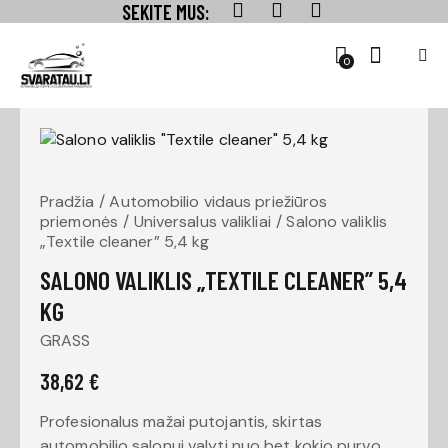
SEKITE MUS:
0
Pradžia
Automobilio vidaus priežiūros
priemonės
Universalus valikliai
Salono valiklis
„Textile cleaner” 5,4 kg
SALONO VALIKLIS „TEXTILE CLEANER” 5,4
KG
GRASS
38,62
€
Profesionalus mažai putojantis, skirtas
automobilio salonui valyti nuo bet kokio purvo.