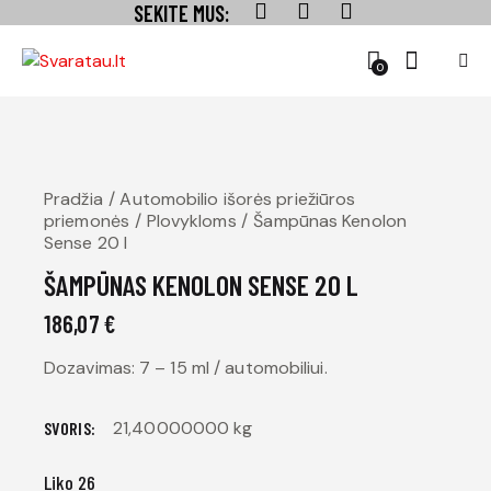
SEKITE MUS:
0
Pradžia
Automobilio išorės priežiūros
priemonės
Plovykloms
Šampūnas Kenolon
Sense 20 l
ŠAMPŪNAS KENOLON SENSE 20 L
186,07
€
Dozavimas: 7 – 15 ml / automobiliui.
21,40000000 kg
SVORIS
Liko 26