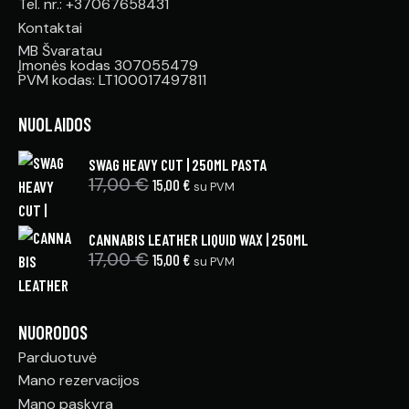
Tel. nr.: +37067658431
Kontaktai
MB Švaratau
Įmonės kodas 307055479
PVM kodas: LT100017497811
NUOLAIDOS
SWAG HEAVY CUT | 250ML PASTA
17,00
€
15,00
€
su PVM
CANNABIS LEATHER LIQUID WAX | 250ML
17,00
€
15,00
€
su PVM
NUORODOS
Parduotuvė
Mano rezervacijos
Mano paskyra