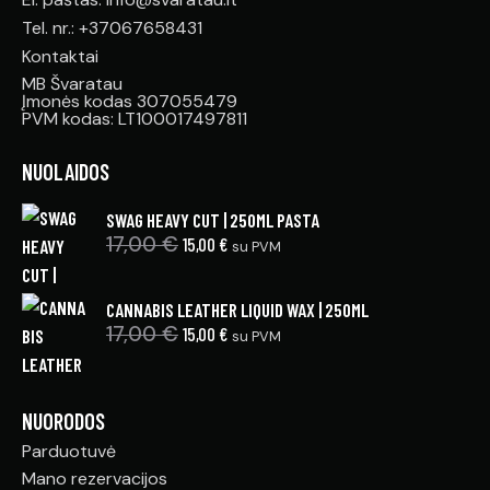
Tel. nr.: +37067658431
Kontaktai
MB Švaratau
Įmonės kodas 307055479
PVM kodas: LT100017497811
NUOLAIDOS
SWAG HEAVY CUT | 250ML PASTA
17,00
€
15,00
€
su PVM
CANNABIS LEATHER LIQUID WAX | 250ML
17,00
€
15,00
€
su PVM
NUORODOS
Parduotuvė
Mano rezervacijos