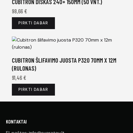
CUBITRON DISKAS 240+ 150MM (50 VNT.)
98,66
€
PIRKTI DABAR
CUBITRON ŠLIFAVIMO JUOSTA P320 70MM X 12M
(RULONAS)
91,46
€
PIRKTI DABAR
KONTAKTAI
El. paštas: info@svaratau.lt