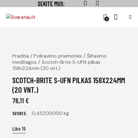
SEKITE MUS:
0
Pradžia
Poliravimo priemonės
Šlifavimo
medžiagos
Scotch-Brite S-UFN pilkas
158x224mm (20 vnt.)
SCOTCH-BRITE S-UFN PILKAS 158X224MM
(20 VNT.)
76,11
€
0,45200000 kg
SVORIS
Liko 15