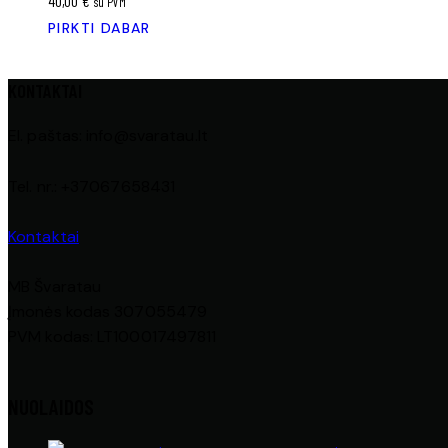
40,00
€
su PVM
PIRKTI DABAR
KONTAKTAI
El. paštas: info@svaratau.lt
Tel. nr.: +37067658431
Kontaktai
MB Švaratau
Įmonės kodas 307055479
PVM kodas: LT100017497811
NUOLAIDOS