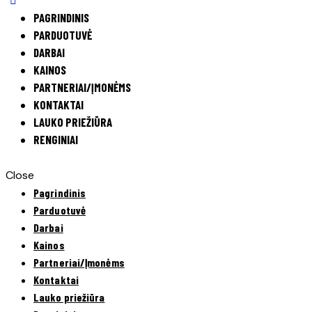
PAGRINDINIS
PARDUOTUVĖ
DARBAI
KAINOS
PARTNERIAI/ĮMONĖMS
KONTAKTAI
LAUKO PRIEŽIŪRA
RENGINIAI
Close
Pagrindinis
Parduotuvė
Darbai
Kainos
Partneriai/Įmonėms
Kontaktai
Lauko priežiūra