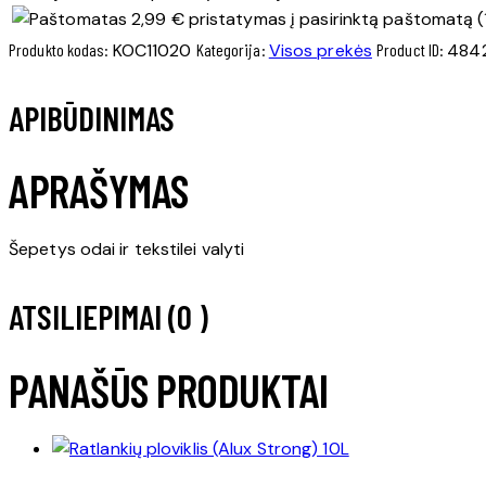
ir
2,99 € pristatymas į pasirinktą paštomatą (
tekstilei
Produkto kodas:
KOC11020
Kategorija:
Visos prekės
Product ID:
484
valyti
APIBŪDINIMAS
APRAŠYMAS
Šepetys odai ir tekstilei valyti
ATSILIEPIMAI (0 )
PANAŠŪS PRODUKTAI