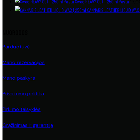
Swag HEAVY CUT | 250ml Pasta
17,
CANNABIS LEATHER LIQUID WAX 
NUORODOS
Parduotuvė
Mano rezervacijos
Mano paskyra
Privatumo politika
Pirkimo taisyklės
Grąžinimas ir garantija