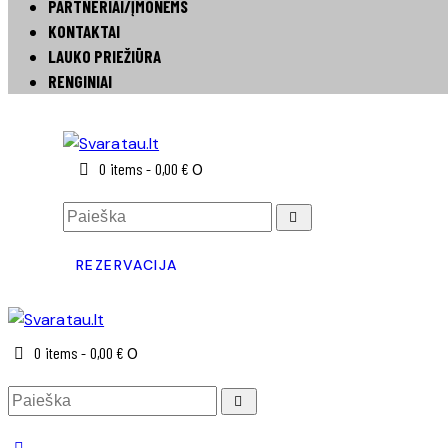
PARTNERIAI/ĮMONĖMS
KONTAKTAI
LAUKO PRIEŽIŪRA
RENGINIAI
0 items
-
0,00 €
0
REZERVACIJA
0 items
-
0,00 €
0