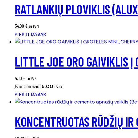
RATLANKIŲ PLOVIKLIS (ALUX
34,00
€
su PVM
PIRKTI DABAR
LITTLE JOE ORO GAIVIKLIS Į
4,00
€
su PVM
Įvertinimas:
5.00
iš 5
PIRKTI DABAR
KONCENTRUOTAS RŪDŽIŲ IR 