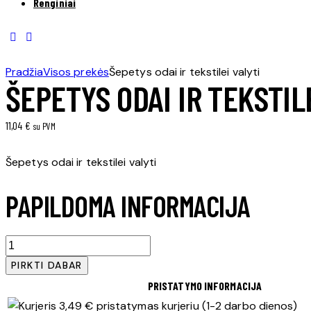
Renginiai
Pradžia
Visos prekės
Šepetys odai ir tekstilei valyti
ŠEPETYS ODAI IR TEKSTIL
11,04
€
su PVM
Šepetys odai ir tekstilei valyti
PAPILDOMA INFORMACIJA
produkto
kiekis:
PIRKTI DABAR
Šepetys
PRISTATYMO INFORMACIJA
odai
3,49 € pristatymas kurjeriu (1-2 darbo dienos)