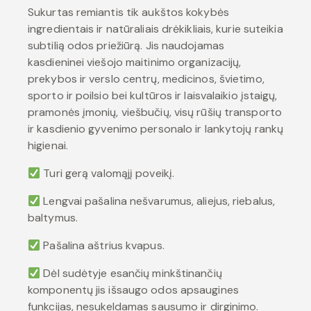
Sukurtas remiantis tik aukštos kokybės
ingredientais ir natūraliais drėkikliais, kurie suteikia
subtilią odos priežiūrą. Jis naudojamas
kasdieninei viešojo maitinimo organizacijų,
prekybos ir verslo centrų, medicinos, švietimo,
sporto ir poilsio bei kultūros ir laisvalaikio įstaigų,
pramonės įmonių, viešbučių, visų rūšių transporto
ir kasdienio gyvenimo personalo ir lankytojų rankų
higienai.
Turi gerą valomąjį poveikį.
Lengvai pašalina nešvarumus, aliejus, riebalus,
baltymus.
Pašalina aštrius kvapus.
Dėl sudėtyje esančių minkštinančių
komponentų jis išsaugo odos apsaugines
funkcijas, nesukeldamas sausumo ir dirginimo.