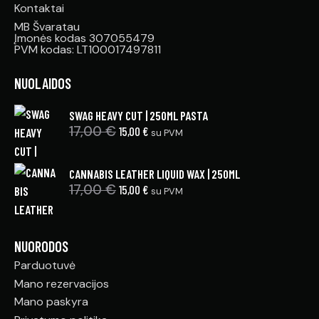
Kontaktai
MB Švaratau
Įmonės kodas 307055479
PVM kodas: LT100017497811
NUOLAIDOS
SWAG HEAVY CUT | 250ML PASTA
17,00
€
15,00
€
su PVM
CANNABIS LEATHER LIQUID WAX | 250ML
17,00
€
15,00
€
su PVM
NUORODOS
Parduotuvė
Mano rezervacijos
Mano paskyra