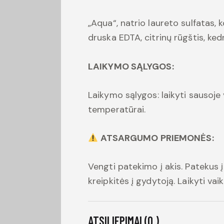
„Aqua“, natrio laureto sulfatas,
druska EDTA, citrinų rūgštis, ked
LAIKYMO SĄLYGOS:
Laikymo sąlygos: laikyti sausoje 
temperatūrai.
ATSARGUMO PRIEMONĖS:
Vengti patekimo į akis. Patekus į 
kreipkitės į gydytoją. Laikyti va
ATSILIEPIMAI (0 )