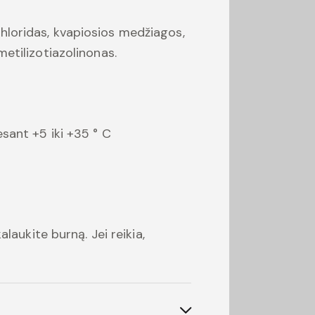
chloridas, kvapiosios medžiagos,
metilizotiazolinonas.
esant +5 iki +35 ° C
alaukite burną. Jei reikia,