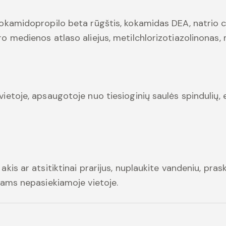
 kokamidopropilo beta rūgštis, kokamidas DEA, natrio 
ro medienos atlaso aliejus, metilchlorizotiazolinonas, 
vietoje, apsaugotoje nuo tiesioginių saulės spindulių, 
akis ar atsitiktinai prarijus, nuplaukite vandeniu, prask
ikams nepasiekiamoje vietoje.