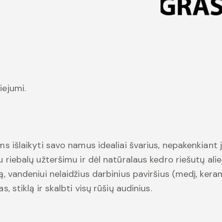
iejumi.
ms išlaikyti savo namus idealiai švarius, nepakenkiant j
u riebalų užteršimu ir dėl natūralaus kedro riešutų alie
ą, vandeniui nelaidžius darbinius paviršius (medį, kerami
s, stiklą ir skalbti visų rūšių audinius.