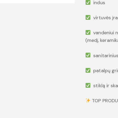
indus
virtuvės įr
vandeniui ne
(medį, keramiką,
sanitariniu
patalpų grin
stiklą ir ska
TOP PRODU