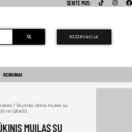
SEKITE MUS:
REZERVACIJA
RENGINIAI
REZERVACIJA
0
prekės
Skystas ūkinis muilas su
000 ml GRASS
ŪKINIS MUILAS SU