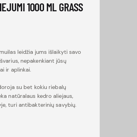
IEJUMI 1000 ML GRASS
muilas leidžia jums išlaikyti savo
 švarius, nepakenkiant jūsų
i ir aplinkai.
idoroja su bet kokiu riebalų
ėka natūralaus kedro aliejaus,
e, turi antibakterinių savybių.