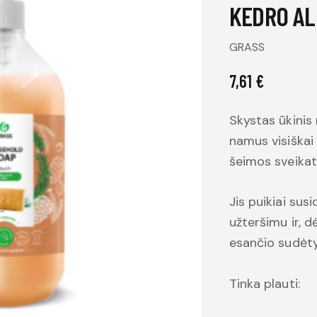
KEDRO AL
GRASS
7,61
€
Skystas ūkinis 
namus visiškai
šeimos sveikata
Jis puikiai sus
užteršimu ir, d
esančio sudėtyj
Tinka plauti: