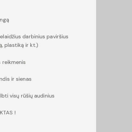
angą
laidžius darbinius paviršius
 plastiką ir kt.)
s reikmenis
dis ir sienas
lbti visų rūšių audinius
KTAS !