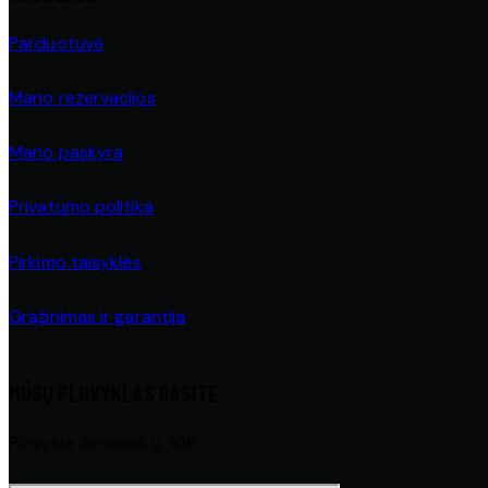
Parduotuvė
Mano rezervacijos
Mano paskyra
Privatumo politika
Pirkimo taisyklės
Grąžinimas ir garantija
MŪSŲ PLOVYKLAS RASITE
Plovykla Jonavos g. 106