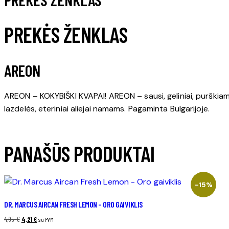
PREKĖS ŽENKLAS
AREON
AREON – KOKYBIŠKI KVAPAI! AREON – sausi, geliniai, purškiami
lazdelės, eteriniai aliejai namams. Pagaminta Bulgarijoje.
PANAŠŪS PRODUKTAI
-15%
DR. MARCUS AIRCAN FRESH LEMON – ORO GAIVIKLIS
Original
Current
4,95
€
4,21
€
su PVM