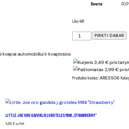
0,0
Svoris
Liko 481
produkto
PIRKTI DABAR
kiekis:
Special
 kvapai automobiliui ir kvapiosios
Vanille
3,49 € pristatym
Noir
2,99 € pris
oro
Produkto kodas:
ARESS06
Kate
gaiviklis
LITTLE JOE ORO GAIVIKLIS Į GROTELES MINI „STRAWBERRY”
4,00
€
su PVM