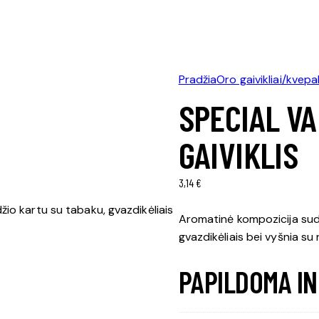
Pradžia
Oro gaivikliai/kvepal
SPECIAL VA
GAIVIKLIS
3,14
€
io kartu su tabaku, gvazdikėliais
Aromatinė kompozicija suda
gvazdikėliais bei vyšnia su
PAPILDOMA I