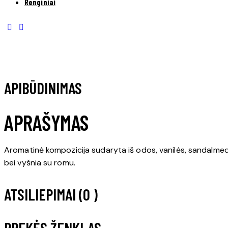
Renginiai
APIBŪDINIMAS
APRAŠYMAS
Aromatinė kompozicija sudaryta iš odos, vanilės, sandalmedž
bei vyšnia su romu.
ATSILIEPIMAI (0 )
PREKĖS ŽENKLAS