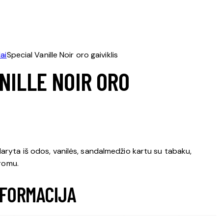
ai
Special Vanille Noir oro gaiviklis
NILLE NOIR ORO
ryta iš odos, vanilės, sandalmedžio kartu su tabaku,
 romu.
NFORMACIJA