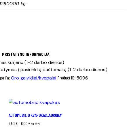
1280000 kg
PRISTATYMO INFORMACIJA
as kurjeriu (1-2 darbo dienos)
tatymas į pasirinktą paštomatą (1-2 darbo dienos)
gorija:
Oro gaivikliai/kvepalai
Product ID:
5096
AUTOMOBILIO KVAPUKAS ,,AURORA”
Price
2,50
€
–
6,00
€
su PVM