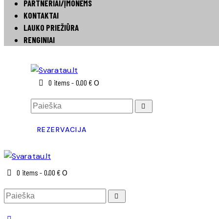
PARTNERIAI/ĮMONĖMS
KONTAKTAI
LAUKO PRIEŽIŪRA
RENGINIAI
0 items
-
0,00 €
0
REZERVACIJA
0 items
-
0,00 €
0