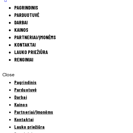
PAGRINDINIS
PARDUOTUVĖ
DARBAI
KAINOS
PARTNERIAI/ĮMONĖMS
KONTAKTAI
LAUKO PRIEŽIŪRA
RENGINIAI
Close
Pagrindinis
Parduotuvė
Darbai
Kainos
Partneriai/Įmonėms
Kontaktai
Lauko priežiūra