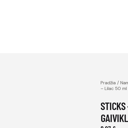
Pradžia
Nam
– Lilac 50 m
STICKS 
GAIVIK