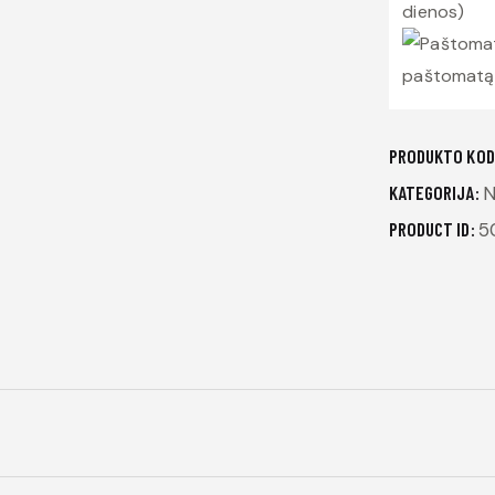
dienos)
Areon
oro
paštomatą 
gaiviklis
namams
PRODUKTO KOD
KATEGORIJA:
N
PRODUCT ID:
5