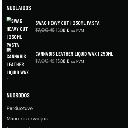
NUOLAIDOS
SWAG HEAVY CUT | 250ML PASTA
17,00
€
Original
15,00
€
Current
su PVM
price
price
was:
is:
CANNABIS LEATHER LIQUID WAX | 250ML
17,00 €.
15,00 €.
17,00
€
Original
15,00
€
Current
su PVM
price
price
was:
is:
17,00 €.
15,00 €.
NUORODOS
Parduotuvė
Mano rezervacijos