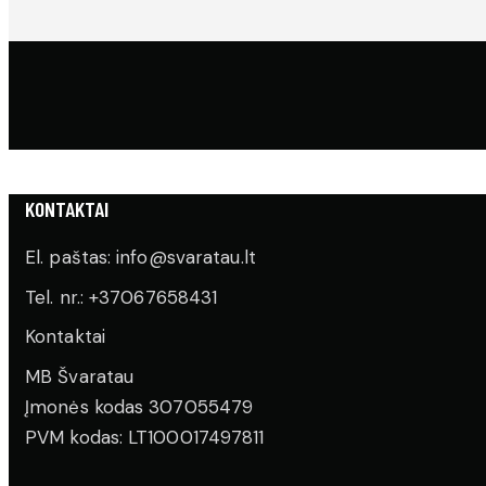
KONTAKTAI
El. paštas: info@svaratau.lt
Tel. nr.: +37067658431
Kontaktai
MB Švaratau
Įmonės kodas 307055479
PVM kodas: LT100017497811