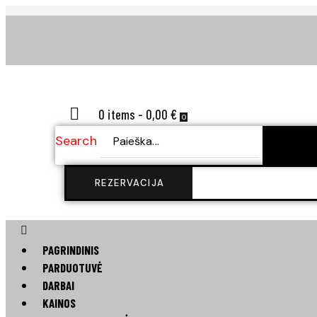
0 items
-
0,00 €
0
Search
S
REZERVACIJA
PAGRINDINIS
PARDUOTUVĖ
DARBAI
KAINOS