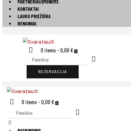
PARTNERIAI/ĮMONĖMS
KONTAKTAI
LAUKO PRIEŽIŪRA
RENGINIAI
0 items
-
0,00 €
0
REZERVACIJA
0 items
-
0,00 €
0
PAGRINDINIS