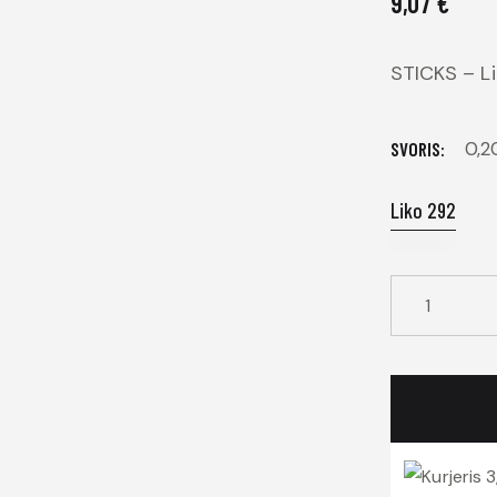
9,07
€
STICKS – Li
0,
SVORIS
Liko 292
produkto
kiekis:
STICKS
-
Lilac
50
3
ml