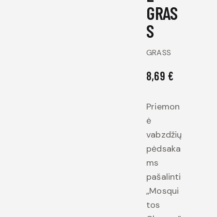
GRAS
S
GRASS
8,69
€
Priemon
ė
vabzdžių
pėdsaka
ms
pašalinti
„Mosqui
tos