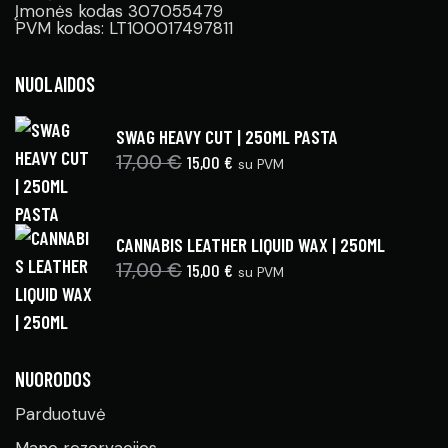
Įmonės kodas 307055479
PVM kodas: LT100017497811
NUOLAIDOS
SWAG HEAVY CUT | 250ML PASTA
17,00
€
15,00
€
su PVM
CANNABIS LEATHER LIQUID WAX | 250ML
17,00
€
15,00
€
su PVM
NUORODOS
Parduotuvė