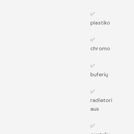
✅
plastiko
✅
chromo
✅
buferių
✅
radiatori
aus
✅