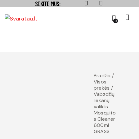
SEKITE MUS:
0
Pradžia
Visos
prekės
Vabzdžių
liekanų
valiklis
Mosquito
s Cleaner
600ml
GRASS