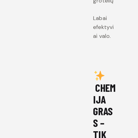
grotelių
Labai
efektyvi
ai valo.
CHEM
IJA
GRAS
S –
TIK