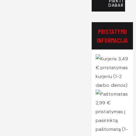
PIRKTI
DABAR
PRISTATYMO
INFORMACIJA
3,49
€ pristatymas
kurjeriu (1-2
darbo dienos)
2,99 €
pristatymas į
pasirinktą
paštomatą (1-