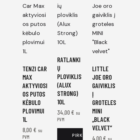
RATLANKI
Ų
TENZI CAR
LITTLE
PLOVIKLIS
MAX
JOE ORO
(ALUX
AKTYVIOSI
GAIVIKLIS
STRONG)
OS PUTOS
Į
10L
KĖBULO
GROTELES
PLOVIMUI
MINI
34,00
€
su
1L
„BLACK
PVM
VELVET”
8,00
€
su
PIRKTI DABAR
PVM
4,00
€
su