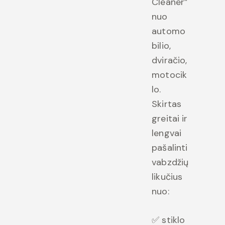
Cleaner”
nuo
automo
bilio,
dviračio,
motocik
lo.
Skirtas
greitai ir
lengvai
pašalinti
vabzdžių
likučius
nuo:
✅ stiklo