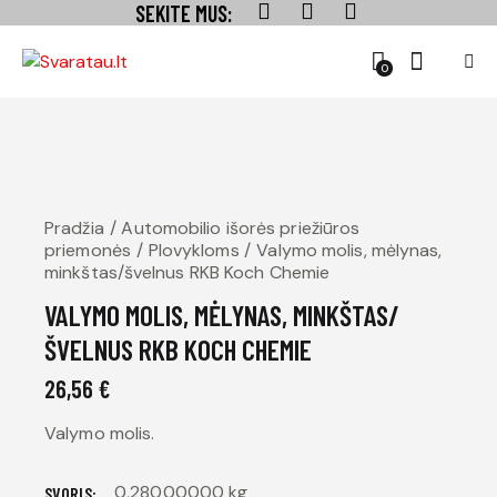
SEKITE MUS:
0
Pradžia
Automobilio išorės priežiūros
priemonės
Plovykloms
Valymo molis, mėlynas,
minkštas/švelnus RKB Koch Chemie
VALYMO MOLIS, MĖLYNAS, MINKŠTAS/
ŠVELNUS RKB KOCH CHEMIE
26,56
€
Valymo molis.
0,28000000 kg
SVORIS