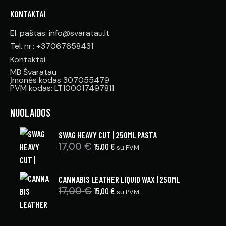
KONTAKTAI
El. paštas: info@svaratau.lt
Tel. nr.: +37067658431
Kontaktai
MB Švaratau
Įmonės kodas 307055479
PVM kodas: LT100017497811
NUOLAIDOS
SWAG HEAVY CUT | 250ML PASTA
17,00
€
15,00
€
su PVM
CANNABIS LEATHER LIQUID WAX | 250ML
17,00
€
15,00
€
su PVM