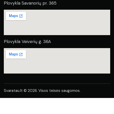
Plovykla Savanorių pr. 365
Plovykla Veiverių g. 36A
Svaratau.lt © 2026. Visos teisės saugomos.