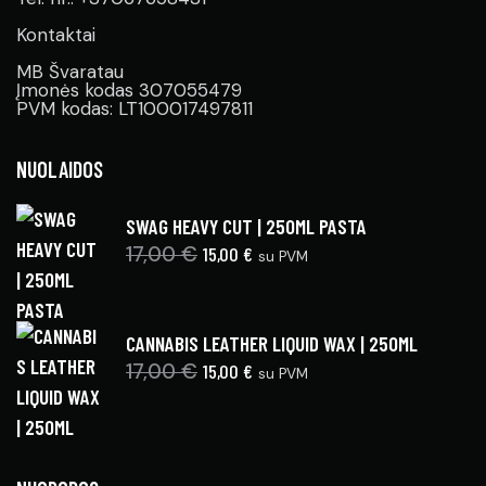
Kontaktai
MB Švaratau
Įmonės kodas 307055479
PVM kodas: LT100017497811
NUOLAIDOS
SWAG HEAVY CUT | 250ML PASTA
17,00
€
15,00
€
su PVM
CANNABIS LEATHER LIQUID WAX | 250ML
17,00
€
15,00
€
su PVM