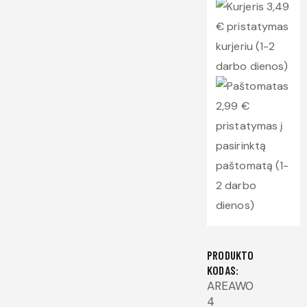
3,49
€ pristatymas
kurjeriu (1-2
darbo dienos)
2,99 €
pristatymas į
pasirinktą
paštomatą (1-
2 darbo
dienos)
PRODUKTO
KODAS:
AREAW0
4