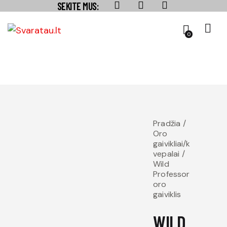
SEKITE MUS:
0
Pradžia
Oro
gaivikliai/k
vepalai
Wild
Professor
oro
gaiviklis
WILD