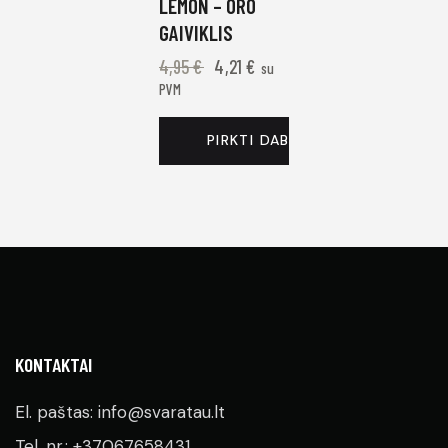
LEMON – ORO
GAIVIKLIS
4,95
€
4,21
€
su
PVM
PIRKTI DABAR
KONTAKTAI
El. paštas: info@svaratau.lt
Tel. nr.: +37067658431