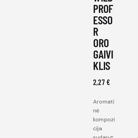
PROF
ESSO
R
ORO
GAIVI
KLIS
2,27
€
Aromati
nė
kompozi
cija
sudaryt