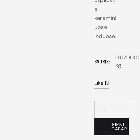
a
keramini
uose
induose.
0,67000
SVORIS
kg
Liko 19
PIRKTI
DABAR