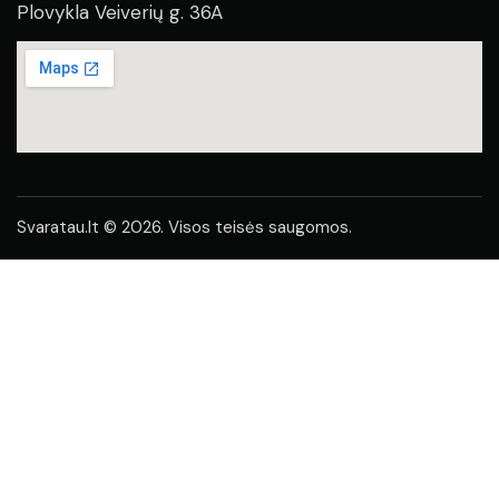
Plovykla Veiverių g. 36A
Svaratau.lt © 2026. Visos teisės saugomos.