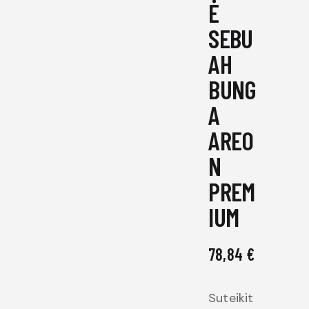
Ė
SEBU
AH
BUNG
A
AREO
N
PREM
IUM
78,84
€
Suteikit