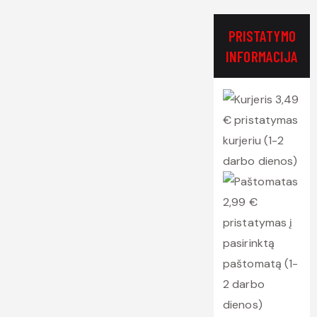
PRISTATYMO
INFORMACIJA
3,49
€ pristatymas
kurjeriu (1-2
darbo dienos)
2,99 €
pristatymas į
pasirinktą
paštomatą (1-
2 darbo
dienos)