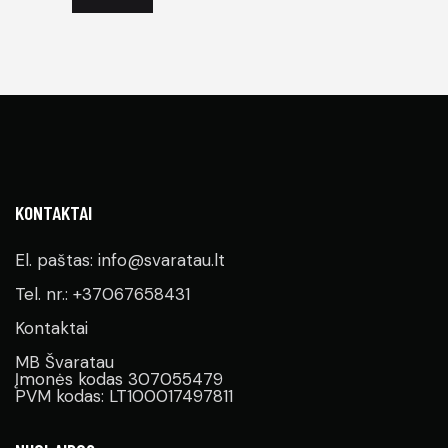
KONTAKTAI
El. paštas: info@svaratau.lt
Tel. nr.: +37067658431
Kontaktai
MB Švaratau
Įmonės kodas 307055479
PVM kodas: LT100017497811