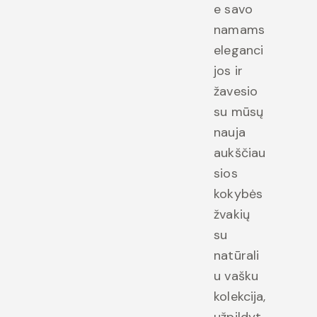
e savo
namams
eleganci
jos ir
žavesio
su mūsų
nauja
aukščiau
sios
kokybės
žvakių
su
natūrali
u vašku
kolekcija,
užpildyt