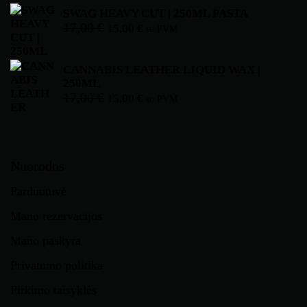
SWAG HEAVY CUT | 250ML PASTA
17,00
€
15,00
€
su PVM
CANNABIS LEATHER LIQUID WAX |
250ML
17,00
€
15,00
€
su PVM
Nuorodos
Parduotuvė
Mano rezervacijos
Mano paskyra
Privatumo politika
Pirkimo taisyklės