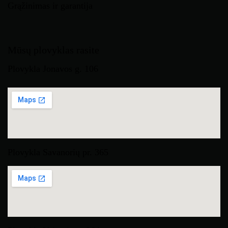
Grąžinimas ir garantija
Mūsų plovyklas rasite
Plovykla Jonavos g. 106
Plovykla Savanorių pr. 365