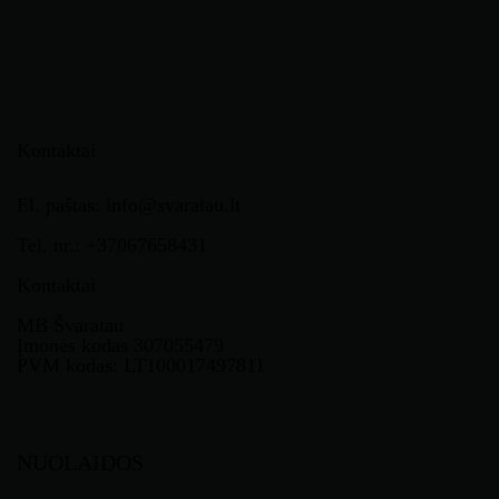
Kontaktai
El. paštas: info@svaratau.lt
Tel. nr.: +37067658431
Kontaktai
MB Švaratau
Įmonės kodas 307055479
PVM kodas: LT100017497811
NUOLAIDOS