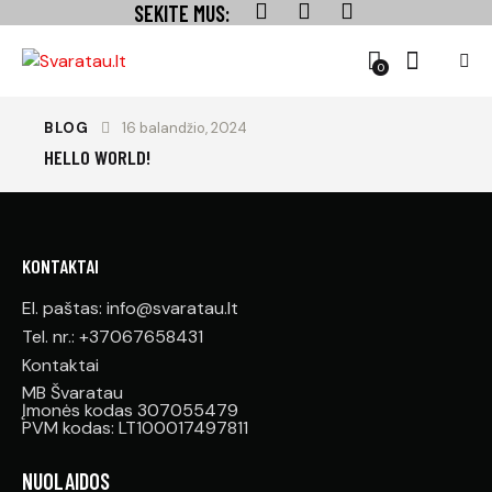
SEKITE MUS:
0
BLOG
16 balandžio, 2024
HELLO WORLD!
KONTAKTAI
El. paštas: info@svaratau.lt
Tel. nr.: +37067658431
Kontaktai
MB Švaratau
Įmonės kodas 307055479
PVM kodas: LT100017497811
NUOLAIDOS