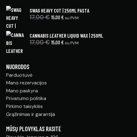
SWAG HEAVY CUT | 250ML PASTA
17,00
€
15,00
€
su PVM
CANNABIS LEATHER LIQUID WAX | 250ML
17,00
€
15,00
€
su PVM
NUORODOS
Parduotuvė
Mano rezervacijos
Mano paskyra
Privatumo politika
Pirkimo taisyklės
Grąžinimas ir garantija
MŪSŲ PLOVYKLAS RASITE