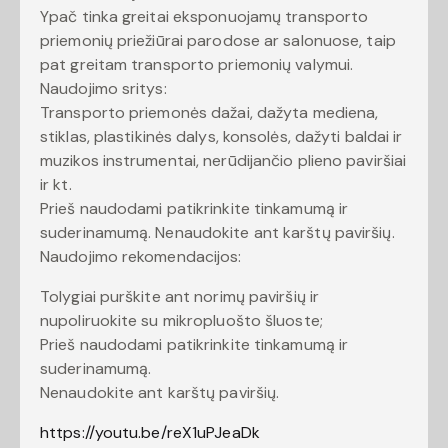
Ypač tinka greitai eksponuojamų transporto
priemonių priežiūrai parodose ar salonuose, taip
pat greitam transporto priemonių valymui.
Naudojimo sritys:
Transporto priemonės dažai, dažyta mediena,
stiklas, plastikinės dalys, konsolės, dažyti baldai ir
muzikos instrumentai, nerūdijančio plieno paviršiai
ir kt.
Prieš naudodami patikrinkite tinkamumą ir
suderinamumą. Nenaudokite ant karštų paviršių.
Naudojimo rekomendacijos:
Tolygiai purškite ant norimų paviršių ir
nupoliruokite su mikropluošto šluoste;
Prieš naudodami patikrinkite tinkamumą ir
suderinamumą.
Nenaudokite ant karštų paviršių.
https://youtu.be/reX1uPJeaDk