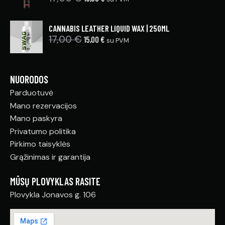
CANNABIS LEATHER LIQUID WAX | 250ML
17,00
€
15,00
€
su PVM
NUORODOS
Parduotuvė
Mano rezervacijos
Mano paskyra
Privatumo politika
Pirkimo taisyklės
Grąžinimas ir garantija
MŪSŲ PLOVYKLAS RASITE
Plovykla Jonavos g. 106