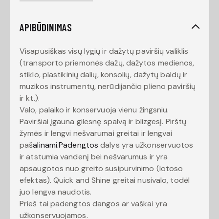
APIBŪDINIMAS
Visapusiškas visų lygių ir dažytų paviršių valiklis
(transporto priemonės dažų, dažytos medienos,
stiklo, plastikinių dalių, konsolių, dažytų baldų ir
muzikos instrumentų, nerūdijančio plieno paviršių
ir kt.).
Valo, palaiko ir konservuoja vienu žingsniu.
Paviršiai įgauna gilesnę spalvą ir blizgesį. Pirštų
žymės ir lengvi nešvarumai greitai ir lengvai
paš
alinami.Padengtos
dalys yra užkonservuotos
ir atstumia vandenį bei nešvarumus ir yra
apsaugotos nuo greito susipurvinimo (lotoso
efektas). Quick and Shine greitai nusivalo, todėl
juo lengva naudotis.
Prieš tai padengtos dangos ar vaškai yra
užkonservuojamos.