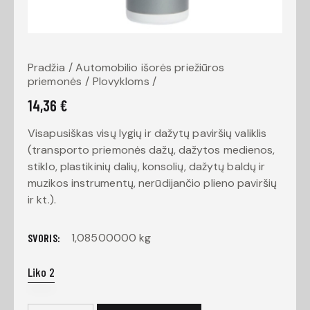
Pradžia
Automobilio išorės priežiūros
priemonės
Plovykloms
14,36
€
Visapusiškas visų lygių ir dažytų paviršių valiklis
(transporto priemonės dažų, dažytos medienos,
stiklo, plastikinių dalių, konsolių, dažytų baldų ir
muzikos instrumentų, nerūdijančio plieno paviršių
ir kt.).
1,08500000 kg
SVORIS
Liko 2