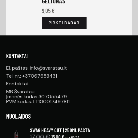
GELTONAS
9,05
€
PIRKTI DABAR
KONTAKTAI
El. paštas: info@svaratau.lt
Tel. nr.: +37067658431
Kontaktai
MB Švaratau
Įmonės kodas 307055479
PVM kodas: LT100017497811
NUOLAIDOS
SWAG HEAVY CUT | 250ML PASTA
17,00
€
15,00
€
su PVM