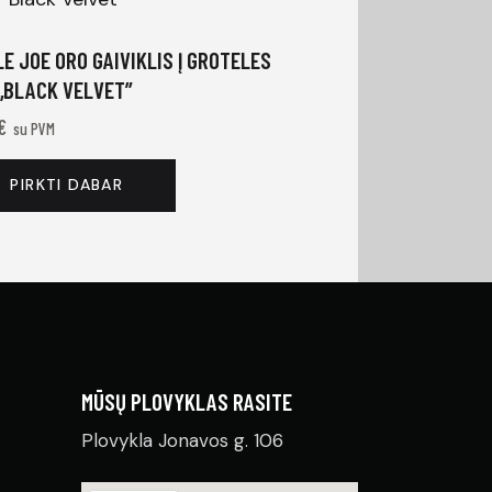
LE JOE ORO GAIVIKLIS Į GROTELES
 „BLACK VELVET”
€
su PVM
PIRKTI DABAR
MŪSŲ PLOVYKLAS RASITE
Plovykla Jonavos g. 106