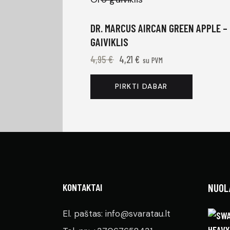
DR. MARCUS AIRCAN GREEN APPLE –
GAIVIKLIS
4,95
€
4,21
€
su PVM
PIRKTI DABAR
KONTAKTAI
NUOL
El. paštas: info@svaratau.lt