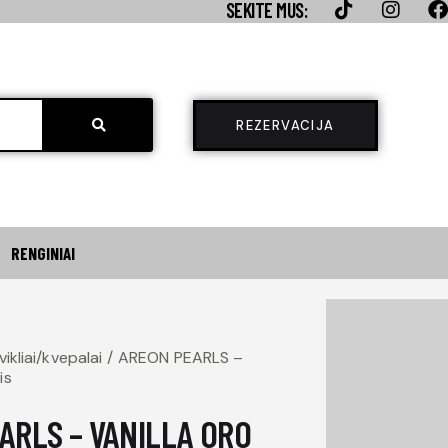
SEKITE MUS:
REZERVACIJA
RENGINIAI
REZERVACIJA
0
ikliai/kvepalai
AREON PEARLS –
is
ARLS – VANILLA ORO