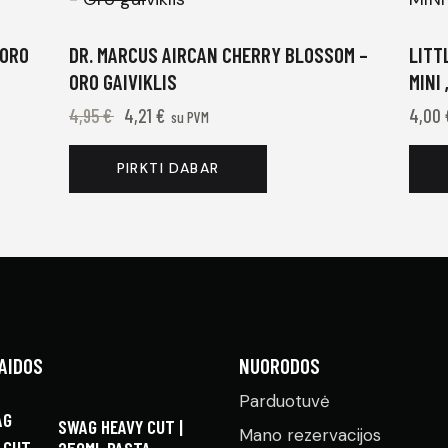
 ORO
DR. MARCUS AIRCAN CHERRY BLOSSOM –
LITT
ORO GAIVIKLIS
MINI
4,95
€
4,21
€
4,00
su PVM
PIRKTI DABAR
AIDOS
NUORODOS
Parduotuvė
SWAG HEAVY CUT |
Mano rezervacijos