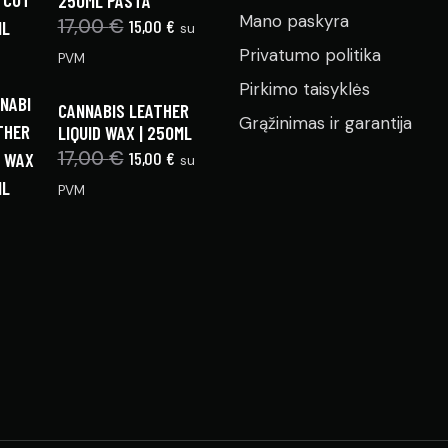
250ML PASTA
Mano paskyra
17,00
€
15,00
€
su
Privatumo politika
PVM
Pirkimo taisyklės
CANNABIS LEATHER
Grąžinimas ir garantija
LIQUID WAX | 250ML
17,00
€
15,00
€
su
PVM