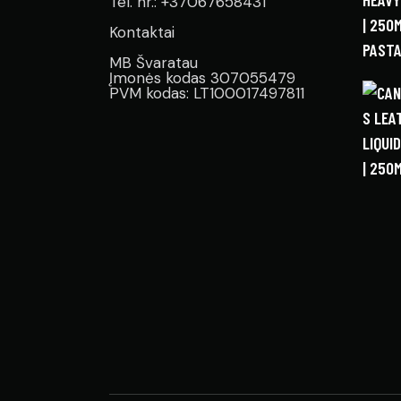
Tel. nr.: +37067658431
Kontaktai
MB Švaratau
Įmonės kodas 307055479
PVM kodas: LT100017497811