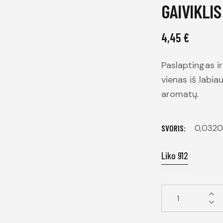
GAIVIKLIS
4,45
€
Paslaptingas ir
vienas iš labia
aromatų.
0,032
SVORIS
Liko 912