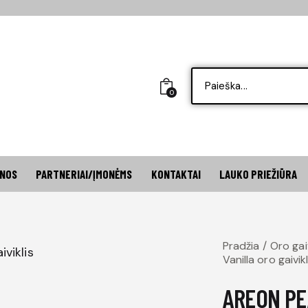
0
INOS
PARTNERIAI/ĮMONĖMS
KONTAKTAI
LAUKO PRIEŽIŪRA
Pradžia
Oro gaiv
Vanilla oro gaivikl
AREON PE