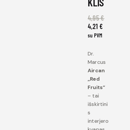
KLIS
4,95
€
4,21
€
su PVM
Dr.
Marcus
Aircan
„Red
Fruits“
– tai
išskirtini
s
interjero
kvapas,