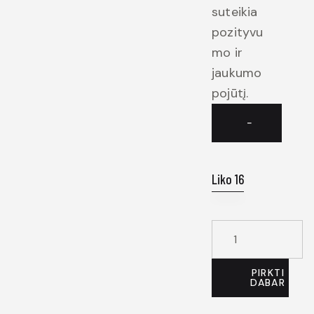
suteikia
pozityvu
mo ir
jaukumo
pojūtį.
−
Liko 16
PIRKTI
DABAR