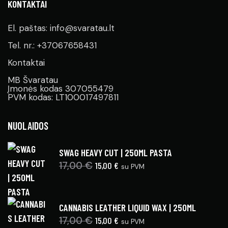
KONTAKTAI
El. paštas: info@svaratau.lt
Tel. nr.: +37067658431
Kontaktai
MB Švaratau
Įmonės kodas 307055479
PVM kodas: LT100017497811
NUOLAIDOS
SWAG HEAVY CUT | 250ML PASTA
17,00
€
15,00
€
su PVM
CANNABIS LEATHER LIQUID WAX | 250ML
17,00
€
15,00
€
su PVM