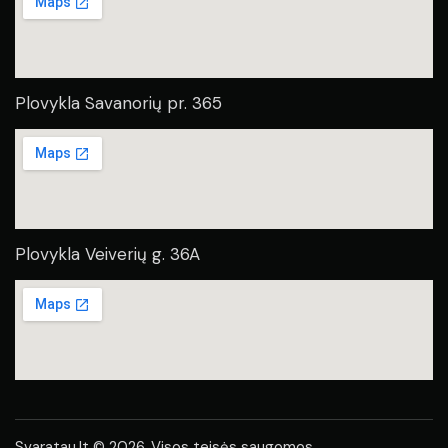
Plovykla Savanorių pr. 365
Plovykla Veiverių g. 36A
Svaratau.lt © 2026. Visos teisės saugomos.