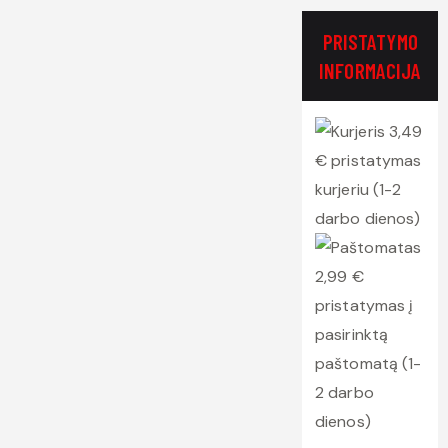
PRISTATYMO
INFORMACIJA
3,49
€ pristatymas
kurjeriu (1-2
darbo dienos)
2,99 €
pristatymas į
pasirinktą
paštomatą (1-
2 darbo
dienos)