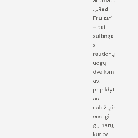
aromatu
.
„Red
Fruits“
– tai
sultinga
s
raudonų
uogų
dvelksm
as,
pripildyt
as
saldžių ir
energin
gų natų,
kurios