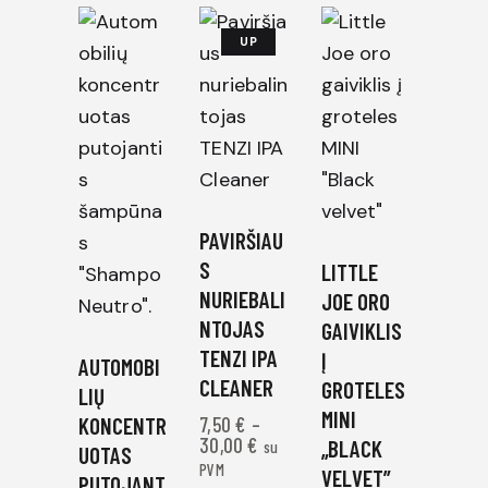
UP
TO
-
25
%
PAVIRŠIAU
S
LITTLE
NURIEBALI
JOE ORO
NTOJAS
GAIVIKLIS
TENZI IPA
Į
AUTOMOBI
CLEANER
GROTELES
LIŲ
MINI
KONCENTR
7,50
€
–
30,00
€
„BLACK
su
UOTAS
PVM
VELVET”
PUTOJANT