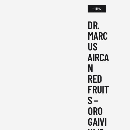
-15%
DR.
MARC
US
AIRCA
N
RED
FRUIT
S –
ORO
GAIVI