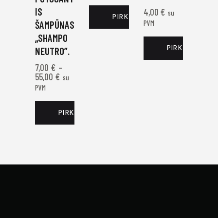
IS
4,00
€
su
PIRKTI DABAR
ŠAMPŪNAS
PVM
„SHAMPO
PIRKTI DABAR
NEUTRO”.
7,00
€
–
55,00
€
su
PVM
PIRKTI DABAR