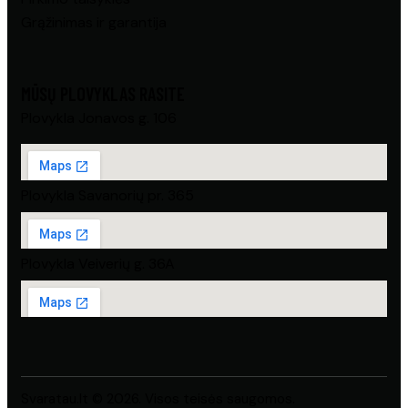
Grąžinimas ir garantija
MŪSŲ PLOVYKLAS RASITE
Plovykla Jonavos g. 106
Plovykla Savanorių pr. 365
Plovykla Veiverių g. 36A
Svaratau.lt © 2026. Visos teisės saugomos.