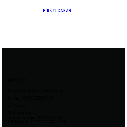
PIRKTI DABAR
KONTAKTAI
El. paštas: info@svaratau.lt
Tel. nr.: +37067658431
Kontaktai
MB Švaratau
Įmonės kodas 307055479
PVM kodas: LT100017497811