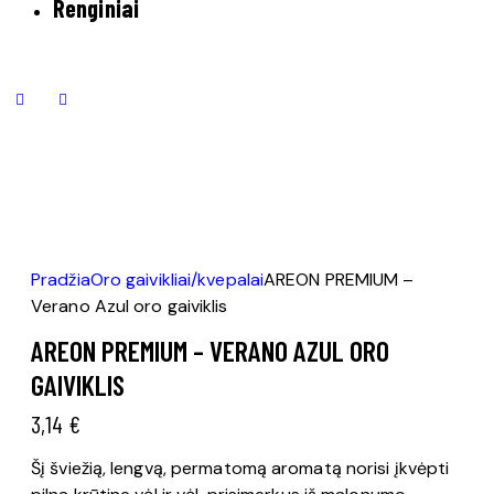
Renginiai
Pradžia
Oro gaivikliai/kvepalai
AREON PREMIUM –
Verano Azul oro gaiviklis
AREON PREMIUM – VERANO AZUL ORO
GAIVIKLIS
3,14
€
Šį šviežią, lengvą, permatomą aromatą norisi įkvėpti