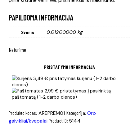
pilna krūtine vėl ir vėl, prisimerkus iš malonumo.
PAPILDOMA INFORMACIJA
0,01200000 kg
Svoris
Neturime
PRISTATYMO INFORMACIJA
3,49 € pristatymas kurjeriu (1-2 darbo
dienos)
2,99 € pristatymas į pasirinktą
paštomatą (1-2 darbo dienos)
Produkto kodas:
AREPREM01
Kategorija:
Oro
gaivikliai/kvepalai
Product ID:
5144