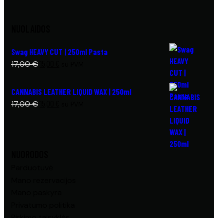
NUOLAIDOS
Swag HEAVY CUT | 250ml Pasta
15,00
€
17,00
€
su PVM
CANNABIS LEATHER LIQUID WAX | 250ml
15,00
€
17,00
€
su PVM
NUORODOS
Parduotuvė
Mano rezervacijos
Mano paskyra
Privatumo politika
Pirkimo taisyklės