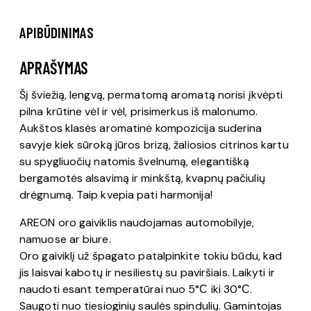
APIBŪDINIMAS
APRAŠYMAS
Šį šviežią, lengvą, permatomą aromatą norisi įkvėpti
pilna krūtine vėl ir vėl, prisimerkus iš malonumo.
Aukštos klasės aromatinė kompozicija suderina
savyje kiek sūroką jūros brizą, žaliosios citrinos kartu
su spygliuočių natomis švelnumą, elegantišką
bergamotės alsavimą ir minkštą, kvapnų pačiulių
drėgnumą. Taip kvepia pati harmonija!
AREON oro gaiviklis naudojamas automobilyje,
namuose ar biure.
Oro gaiviklį už špagato patalpinkite tokiu būdu, kad
jis laisvai kabotų ir nesiliestų su paviršiais. Laikyti ir
naudoti esant temperatūrai nuo 5°С iki 30°С.
Saugoti nuo tiesioginių saulės spindulių. Gamintojas