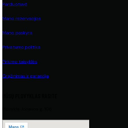
Parduotuvė
Mano rezervacijos
Mano paskyra
Privatumo politika
Pirkimo taisyklės
Grąžinimas ir garantija
MŪSŲ PLOVYKLAS RASITE
Plovykla Jonavos g. 106