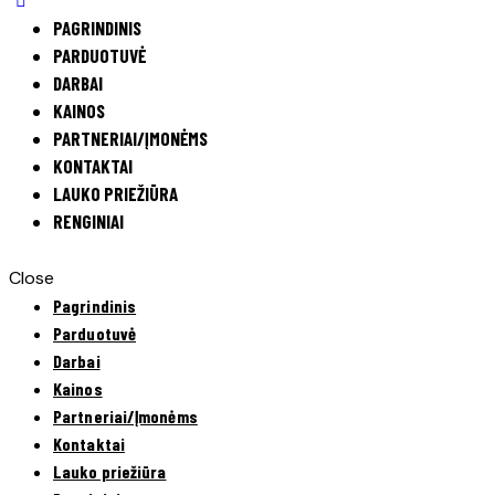
PAGRINDINIS
PARDUOTUVĖ
DARBAI
KAINOS
PARTNERIAI/ĮMONĖMS
KONTAKTAI
LAUKO PRIEŽIŪRA
RENGINIAI
Close
Pagrindinis
Parduotuvė
Darbai
Kainos
Partneriai/Įmonėms
Kontaktai
Lauko priežiūra