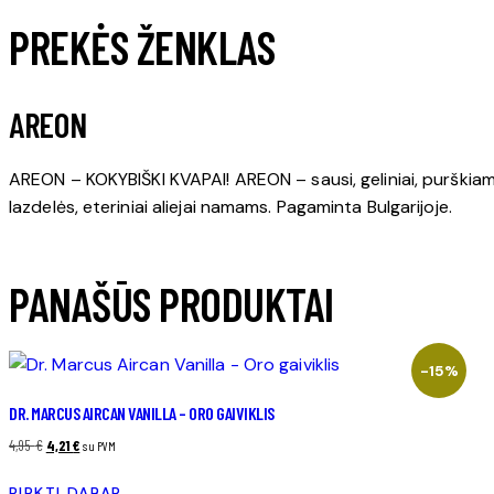
PREKĖS ŽENKLAS
AREON
AREON – KOKYBIŠKI KVAPAI! AREON – sausi, geliniai, purškiami
lazdelės, eteriniai aliejai namams. Pagaminta Bulgarijoje.
PANAŠŪS PRODUKTAI
-15%
DR. MARCUS AIRCAN VANILLA – ORO GAIVIKLIS
4,95
€
Original
4,21
€
Current
su PVM
price
price
PIRKTI DABAR