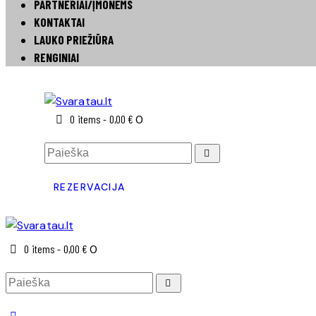
PARTNERIAI/ĮMONĖMS
KONTAKTAI
LAUKO PRIEŽIŪRA
RENGINIAI
0 items
-
0,00 €
0
REZERVACIJA
0 items
-
0,00 €
0