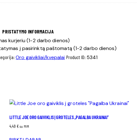
PRISTATYMO INFORMACIJA
as kurjeriu (1-2 darbo dienos)
tatymas į pasirinktą paštomatą (1-2 darbo dienos)
tegorija:
Oro gaivikliai/kvepalai
Product ID:
5341
LITTLE JOE ORO GAIVIKLIS Į GROTELES „PAGALBA UKRAINAI”
4,49
€
su PVM
PIRKTI DABAR