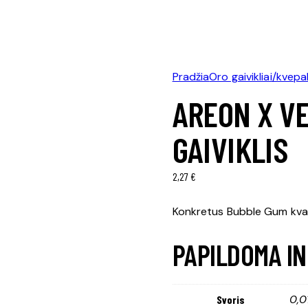
Pradžia
Oro gaivikliai/kvepal
AREON X V
GAIVIKLIS
2,27
€
Konkretus Bubble Gum kvapas
PAPILDOMA I
0,0
Svoris