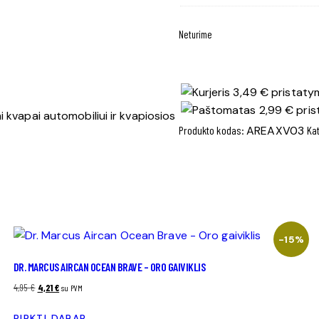
Neturime
3,49 € pristatym
2,99 € pris
 kvapai automobiliui ir kvapiosios
Produkto kodas:
AREAXV03
Ka
-15%
DR. MARCUS AIRCAN OCEAN BRAVE – ORO GAIVIKLIS
4,95
€
Original
4,21
€
Current
su PVM
price
price
PIRKTI DABAR