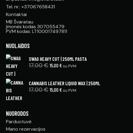
Tel. nr.: +37067658431
Kontaktai
MB Švaratau
Įmonės kodas 307055479
PVM kodas: LT100017497811
NUOLAIDOS
SWAG HEAVY CUT | 250ML PASTA
17,00
€
15,00
€
su PVM
CANNABIS LEATHER LIQUID WAX | 250ML
17,00
€
15,00
€
su PVM
NUORODOS
Parduotuvė
Mano rezervacijos