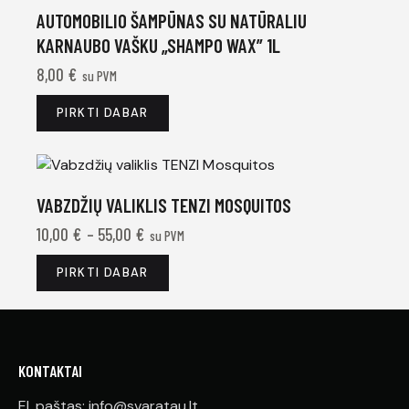
AUTOMOBILIO ŠAMPŪNAS SU NATŪRALIU
KARNAUBO VAŠKU „SHAMPO WAX” 1L
8,00
€
su PVM
PIRKTI DABAR
VABZDŽIŲ VALIKLIS TENZI MOSQUITOS
10,00
€
–
55,00
€
su PVM
PIRKTI DABAR
KONTAKTAI
El. paštas: info@svaratau.lt