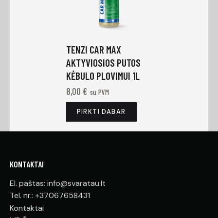
TENZI CAR MAX
AKTYVIOSIOS PUTOS
KĖBULO PLOVIMUI 1L
8,00
€
su PVM
PIRKTI DABAR
KONTAKTAI
El. paštas: info@svaratau.lt
Tel. nr.: +37067658431
Kontaktai