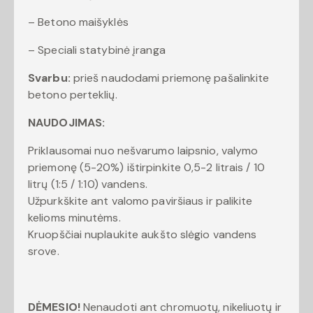
– Betono maišyklės
– Speciali statybinė įranga
Svarbu:
prieš naudodami priemonę pašalinkite
betono perteklių.
NAUDOJIMAS:
Priklausomai nuo nešvarumo laipsnio, valymo
priemonę (5-20%) ištirpinkite 0,5-2 litrais / 10
litrų (1:5 / 1:10) vandens.
Užpurkškite ant valomo paviršiaus ir palikite
kelioms minutėms.
Kruopščiai nuplaukite aukšto slėgio vandens
srove.
DĖMESIO!
Nenaudoti ant chromuotų, nikeliuotų ir