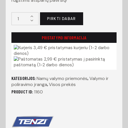
rūgštims atsparių paviršių!
PIRKTI DABAR
PRISTATYMO INFORMACIJA
3,49 € pristatymas kurjeriu (1-2 darbo
dienos)
2,99 € pristatymas į pasirinktą
paštomatą (1-2 darbo dienos)
KATEGORIJOS:
Namų valymo priemonės
,
Valymo ir
poliravimo įranga
,
Visos prekės
PRODUCT ID:
1160