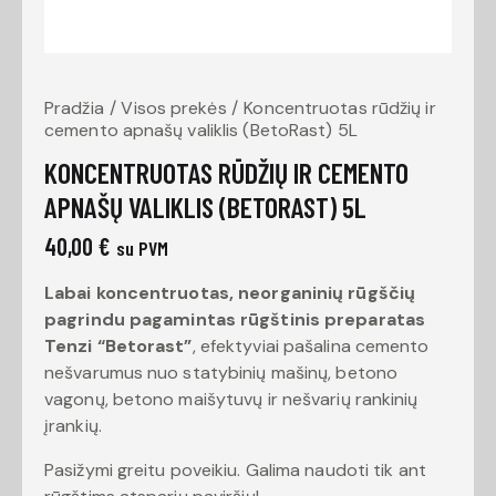
Pradžia
Visos prekės
Koncentruotas rūdžių ir
cemento apnašų valiklis (BetoRast) 5L
KONCENTRUOTAS RŪDŽIŲ IR CEMENTO
APNAŠŲ VALIKLIS (BETORAST) 5L
40,00
€
su PVM
Labai koncentruotas, neorganinių rūgščių
pagrindu pagamintas rūgštinis preparatas
Tenzi “Betorast”
, efektyviai pašalina cemento
nešvarumus nuo statybinių mašinų, betono
vagonų, betono maišytuvų ir nešvarių rankinių
įrankių.
Pasižymi greitu poveikiu. Galima naudoti tik ant