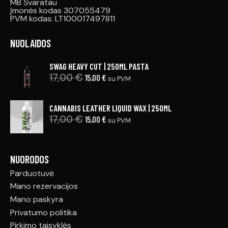
MB Švaratau
Įmonės kodas 307055479
PVM kodas: LT100017497811
NUOLAIDOS
SWAG HEAVY CUT | 250ML PASTA
17,00
€
15,00
€
su PVM
CANNABIS LEATHER LIQUID WAX | 250ML
17,00
€
15,00
€
su PVM
NUORODOS
Parduotuvė
Mano rezervacijos
Mano paskyra
Privatumo politika
Pirkimo taisyklės