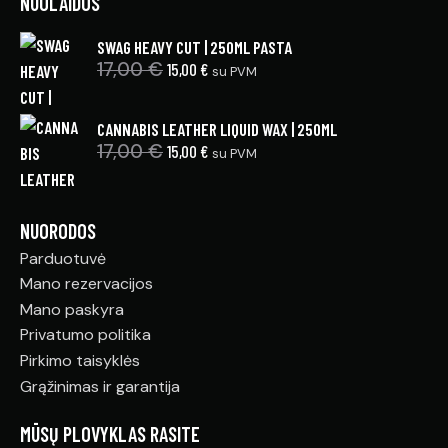
NUOLAIDOS
SWAG HEAVY CUT | 250ML PASTA
17,00
€
15,00
€
su PVM
CANNABIS LEATHER LIQUID WAX | 250ML
17,00
€
15,00
€
su PVM
NUORODOS
Parduotuvė
Mano rezervacijos
Mano paskyra
Privatumo politika
Pirkimo taisyklės
Grąžinimas ir garantija
MŪSŲ PLOVYKLAS RASITE