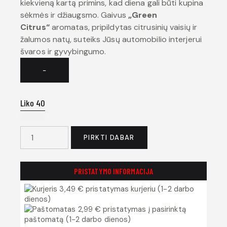
kiekvieną kartą primins, kad diena gali būti kupina
sėkmės ir džiaugsmo. Gaivus
„Green
Citrus“
aromatas, pripildytas citrusinių vaisių ir
žalumos natų, suteiks Jūsų automobilio interjerui
švaros ir gyvybingumo.
−
Liko 40
PIRKTI DABAR
PRISTATYMO INFORMACIJA
3,49 € pristatymas kurjeriu (1-2 darbo
dienos)
2,99 € pristatymas į pasirinktą
paštomatą (1-2 darbo dienos)