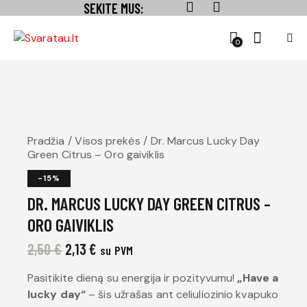
SEKITE MUS:
0
Pradžia
Visos prekės
Dr. Marcus Lucky Day
Green Citrus – Oro gaiviklis
-15%
DR. MARCUS LUCKY DAY GREEN CITRUS –
ORO GAIVIKLIS
2,50
€
2,13
€
su PVM
Pasitikite dieną su energija ir pozityvumu!
„Have a
lucky day“
– šis užrašas ant celiuliozinio kvapuko