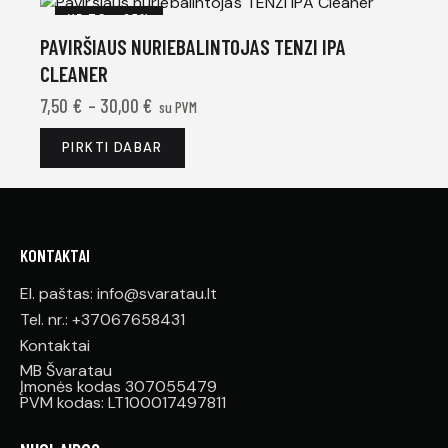
UP TO
- 25%
PAVIRŠIAUS NURIEBALINTOJAS TENZI IPA
CLEANER
7,50
€
–
30,00
€
su PVM
PIRKTI DABAR
KONTAKTAI
El. paštas: info@svaratau.lt
Tel. nr.: +37067658431
Kontaktai
MB Švaratau
Įmonės kodas 307055479
PVM kodas: LT100017497811