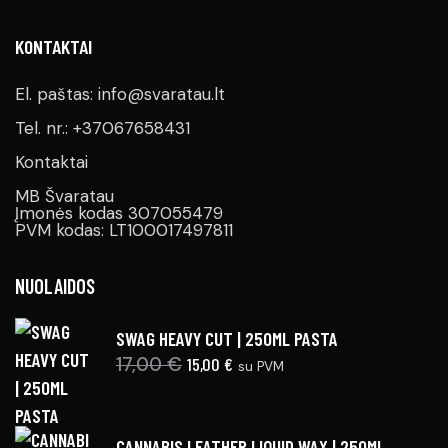
KONTAKTAI
El. paštas: info@svaratau.lt
Tel. nr.: +37067658431
Kontaktai
MB Švaratau
Įmonės kodas 307055479
PVM kodas: LT100017497811
NUOLAIDOS
SWAG HEAVY CUT | 250ML PASTA
17,00
€
15,00
€
su PVM
CANNABIS LEATHER LIQUID WAX | 250ML