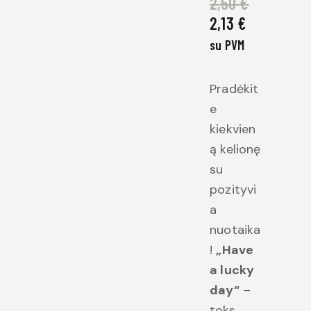
2,50
€
2,13
€
su PVM
Pradėkit
e
kiekvien
ą kelionę
su
pozityvi
a
nuotaika
!
„Have
a lucky
day“
–
toks