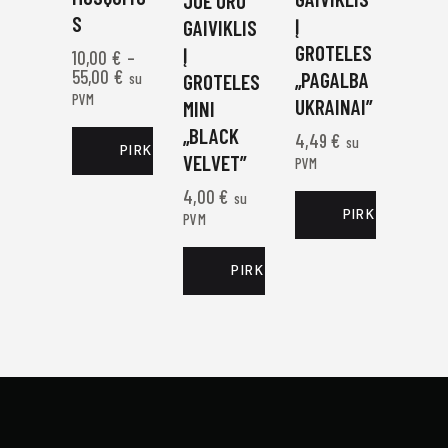
JOE ORO
S
Į
GAIVIKLIS
GROTELES
Į
10,00
€
–
55,00
€
„PAGALBA
su
GROTELES
PVM
UKRAINAI”
MINI
„BLACK
4,49
€
su
PIRKTI DABAR
VELVET”
PVM
4,00
€
su
PIRKTI DABAR
PVM
PIRKTI DABAR