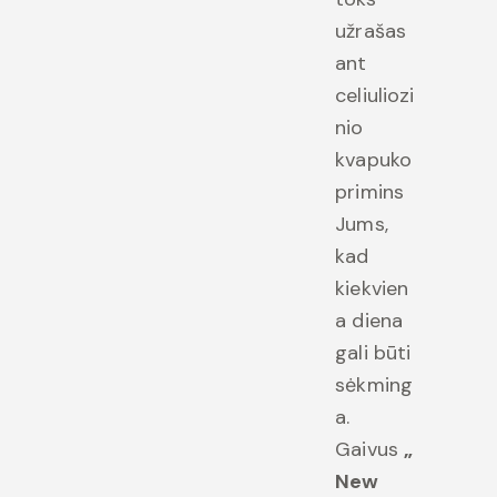
užrašas
ant
celiuliozi
nio
kvapuko
primins
Jums,
kad
kiekvien
a diena
gali būti
sėkming
a.
Gaivus
„
New