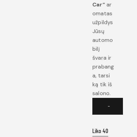
Car“
ar
omatas
užpildys
Jūsų
automo
bilį
švara ir
prabang
a, tarsi
ką tik iš
salono.
−
Liko 40