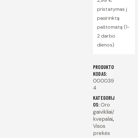
2,99 €
pristatymas į
pasirinktą
paštomatą (1-
2 darbo
dienos)
PRODUKTO
KODAS:
000039
4
KATEGORIJ
OS:
Oro
gaivikliai/
kvepalai
,
Visos
prekės