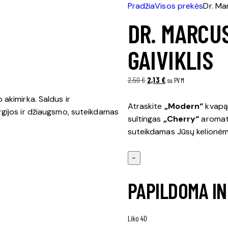
Pradžia
Visos prekės
Dr. Ma
DR. MARCU
GAIVIKLIS
2,50
€
Original
2,13
€
Current
su PVM
price
price
akimirka. Saldus ir
was:
is:
Atraskite
„Modern“
kvapą 
gijos ir džiaugsmo, suteikdamas
2,50 €.
2,13 €.
sultingas
„Cherry“
aromata
suteikdamas Jūsų kelionėm
−
PAPILDOMA I
Liko 40