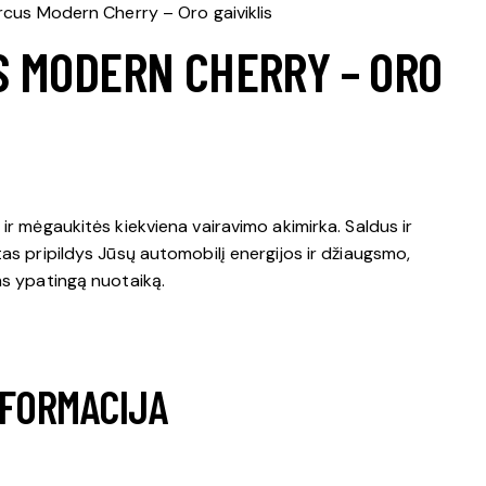
rcus Modern Cherry – Oro gaiviklis
S MODERN CHERRY – ORO
ir mėgaukitės kiekviena vairavimo akimirka. Saldus ir
s pripildys Jūsų automobilį energijos ir džiaugsmo,
s ypatingą nuotaiką.
NFORMACIJA