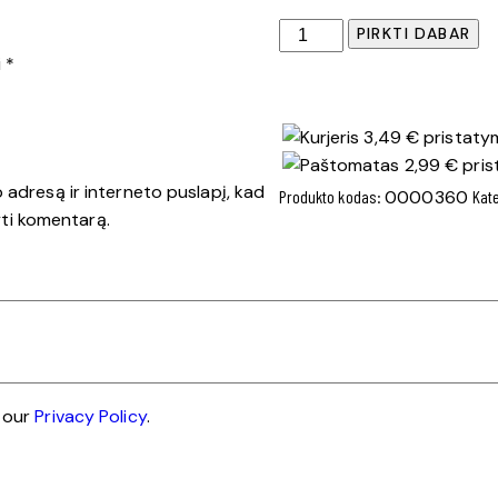
produkto
PIRKTI DABAR
kiekis:
i
*
Dr.
Marcus
3,49 € pristatym
Modern
2,99 € pris
Cherry
o adresą ir interneto puslapį, kad
Produkto kodas:
0000360
Kat
-
šyti komentarą.
Oro
gaiviklis
e our
Privacy Policy
.