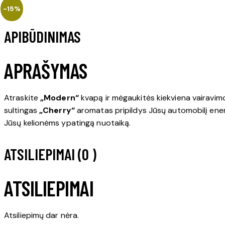
-15%
APIBŪDINIMAS
APRAŠYMAS
Atraskite
„Modern“
kvapą ir mėgaukitės kiekviena vairavimo 
sultingas
„Cherry“
aromatas pripildys Jūsų automobilį ener
Jūsų kelionėms ypatingą nuotaiką.
ATSILIEPIMAI (0 )
ATSILIEPIMAI
Atsiliepimų dar nėra.