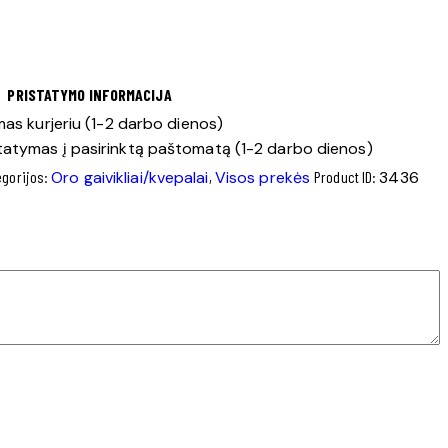
PRISTATYMO INFORMACIJA
as kurjeriu (1-2 darbo dienos)
tatymas į pasirinktą paštomatą (1-2 darbo dienos)
egorijos:
Oro gaivikliai/kvepalai
,
Visos prekės
Product ID:
3436