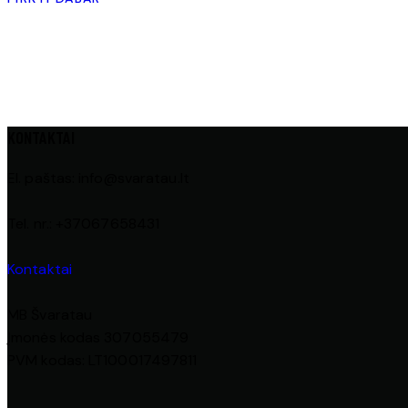
KONTAKTAI
El. paštas: info@svaratau.lt
Tel. nr.: +37067658431
Kontaktai
MB Švaratau
Įmonės kodas 307055479
PVM kodas: LT100017497811