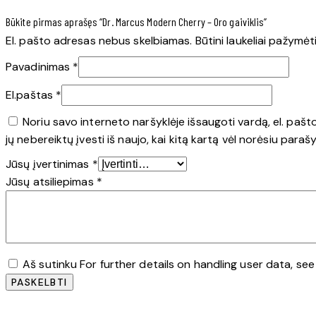
Būkite pirmas aprašęs “Dr. Marcus Modern Cherry – Oro gaiviklis”
El. pašto adresas nebus skelbiamas.
Būtini laukeliai pažymėt
Pavadinimas
*
El.paštas
*
Noriu savo interneto naršyklėje išsaugoti vardą, el. pašt
jų nebereiktų įvesti iš naujo, kai kitą kartą vėl norėsiu para
Jūsų įvertinimas
*
Jūsų atsiliepimas
*
Aš sutinku For further details on handling user data, se